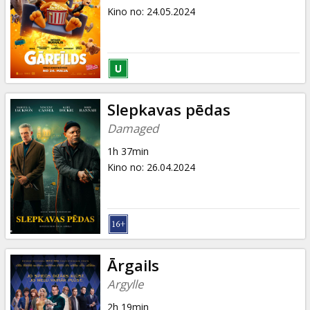
Kino no
:
24.05.2024
Slepkavas pēdas
Damaged
1h 37min
Kino no
:
26.04.2024
Ārgails
Argylle
2h 19min