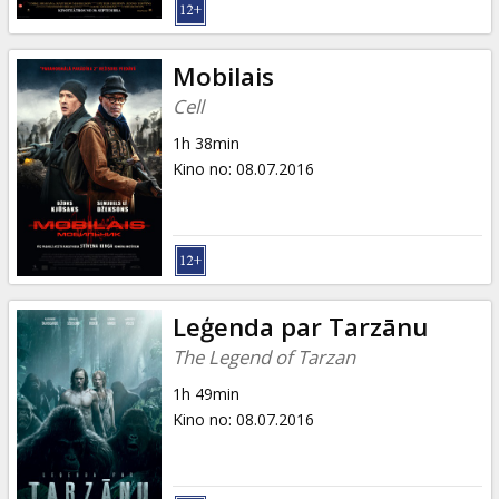
Mobilais
Cell
1h 38min
Kino no
:
08.07.2016
Leģenda par Tarzānu
The Legend of Tarzan
1h 49min
Kino no
:
08.07.2016