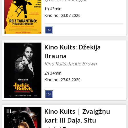
1h 43min
Kino no
:
03.07.2020
Kino Kults: Džekija
Brauna
Kino Kults: Jackie Brown
2h 34min
Kino no
:
27.03.2020
Kino Kults | Zvaigžņu
kari: III Daļa. Situ