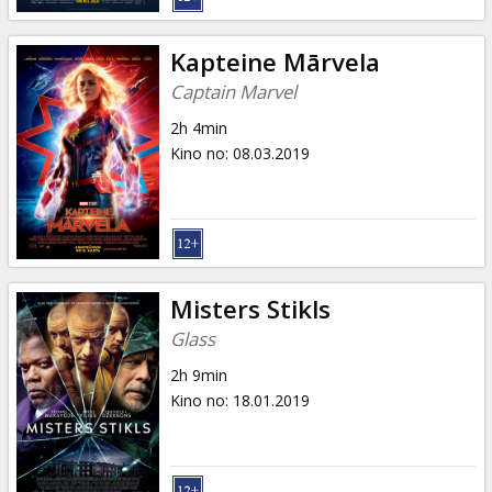
Kapteine Mārvela
Captain Marvel
2h 4min
Kino no
:
08.03.2019
Misters Stikls
Glass
2h 9min
Kino no
:
18.01.2019