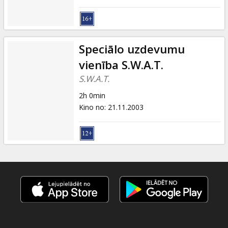
Speciālo uzdevumu
vienība S.W.A.T.
S.W.A.T.
2h 0min
Kino no
:
21.11.2003