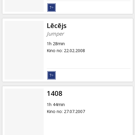
Lēcējs
Jumper
1h 28min
Kino no
:
22.02.2008
1408
1h 44min
Kino no
:
27.07.2007