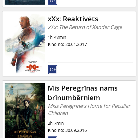
xXx: Reaktivēts
xXx: The Return of Xander Cage
1h 48min
Kino no
:
20.01.2017
Mis Peregrīnas nams
brīnumbērniem
Miss Peregrine's Home for Peculiar
Children
2h 7min
Kino no
:
30.09.2016