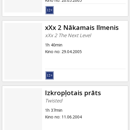
Kino no
:
20.05.2005
xXx 2 Nākamais līmenis
xXx 2 The Next Level
1h 40min
Kino no
:
29.04.2005
Izkropļotais prāts
Twisted
1h 37min
Kino no
:
11.06.2004