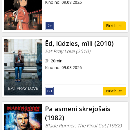
Kino no
:
09.08.2026
Pirkt biļeti
Ēd, lūdzies, mīli (2010)
Eat Pray Love (2010)
2h 20min
Kino no
:
09.08.2026
Pirkt biļeti
Pa asmeni skrejošais
(1982)
Blade Runner: The Final Cut (1982)