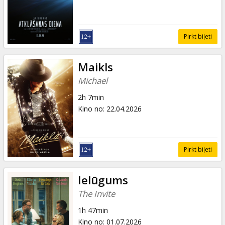
Pirkt biļeti
Maikls
Michael
2h 7min
Kino no
:
22.04.2026
Pirkt biļeti
Ielūgums
The Invite
1h 47min
Kino no
:
01.07.2026