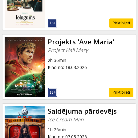
Pirkt biļeti
Projekts 'Ave Maria'
Project Hail Mary
2h 36min
Kino no
:
18.03.2026
Pirkt biļeti
Saldējuma pārdevējs
Ice Cream Man
1h 26min
Kino no
:
07.08.2026