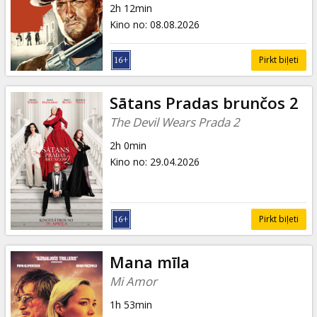
2h 12min
Kino no
:
08.08.2026
Pirkt biļeti
Sātans Pradas brunčos 2
The Devil Wears Prada 2
2h 0min
Kino no
:
29.04.2026
Pirkt biļeti
Mana mīla
Mi Amor
1h 53min