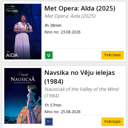
Met Opera: Aīda (2025)
Met Opera: Aida (2025)
3h 38min
Kino no
:
23.08.2026
Pirkt biļeti
Navsika no Vēju ielejas
(1984)
Nausicaä of the Valley of the Wind
(1984)
1h 57min
Kino no
:
25.08.2026
Pirkt biļeti