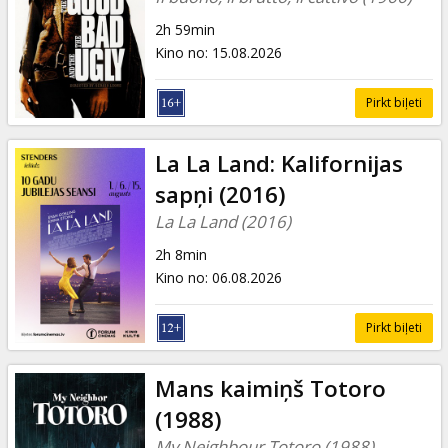
2h 59min
Kino no
:
15.08.2026
Pirkt biļeti
La La Land: Kalifornijas
sapņi (2016)
La La Land (2016)
2h 8min
Kino no
:
06.08.2026
Pirkt biļeti
Mans kaimiņš Totoro
(1988)
My Neighbour Totoro (1988)