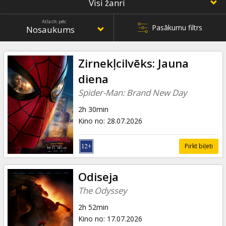
Dāvanu
kartes
Atlasīt pēc
Pasākumu filtrs
Uzkodas
Zirnekļcilvēks: Jauna
B2B
diena
Spider-Man: Brand New Day
Kino
2h 30min
Klubs
Kino no
:
28.07.2026
Pirkt biļeti
Odiseja
The Odyssey
2h 52min
Kino no
:
17.07.2026