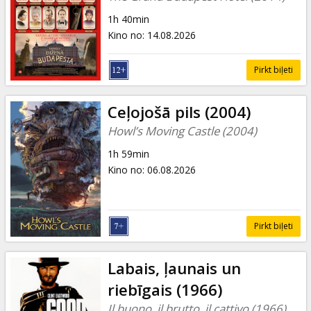
1h 40min
Kino no
:
14.08.2026
Pirkt biļeti
Ceļojošā pils (2004)
Howl’s Moving Castle (2004)
1h 59min
Kino no
:
06.08.2026
Pirkt biļeti
Labais, ļaunais un
riebīgais (1966)
Il buono, il brutto, il cattivo (1966)