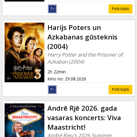
Pirkt biļeti
Harijs Poters un
Azkabanas gūsteknis
(2004)
Harry Potter and the Prisoner of
Azkaban (2004)
2h 22min
Kino no
:
29.08.2026
Pirkt biļeti
Andrē Rjē 2026. gada
vasaras koncerts: Viva
Maastricht!
André Rieu's 2026 Summer