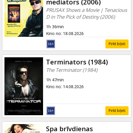
mediators (2006)
PRUSAX Shows a Movie | Tenacious
D in The Pick of Destiny (2006)
1h 36min
Kino no
:
18.08.2026
Pirkt biļeti
Terminators (1984)
The Terminator (1984)
1h 47min
Kino no
:
14.08.2026
Pirkt biļeti
Spa brīvdienas