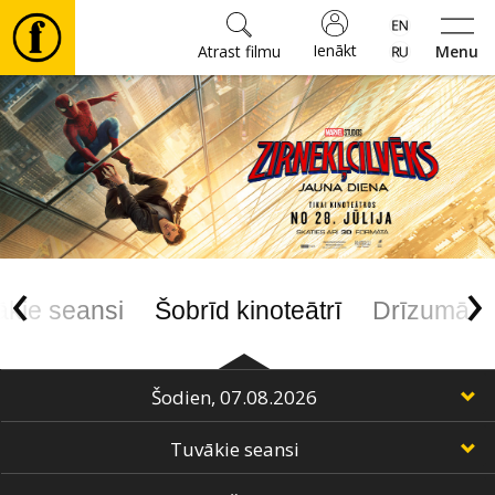
Ienākt
Atrast filmu
Menu
Filmas
🎵
Biļetes
‹
›
Kultūra
ākie seansi
Šobrīd kinoteātrī
Drīzumā
Pasākumi
Ziņas