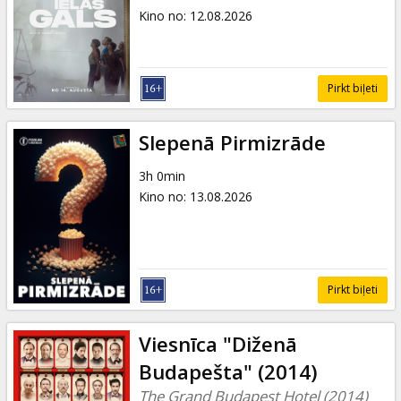
Kino no
:
12.08.2026
Pirkt biļeti
Slepenā Pirmizrāde
3h 0min
Kino no
:
13.08.2026
Pirkt biļeti
Viesnīca "Diženā
Budapešta" (2014)
The Grand Budapest Hotel (2014)