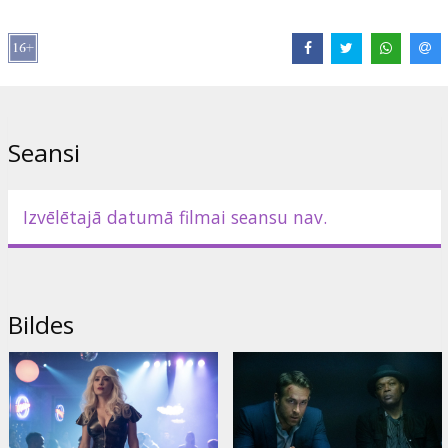
Izplatītājs:
Garsu Pasaulio Irasai UAB
Režisors:
Patrick Hughes
Lomās:
Ryan Reynolds
,
Samuel L. Jackson
,
Salma Hayek
,
Antonio
Banderas
,
Morgan Freeman
Saites:
IMDB
,
Facebook
,
Oficiālā mājas lapa
Seansi
Izvēlētajā datumā filmai seansu nav.
Bildes