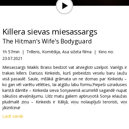
Dāvanu
kartes
Uzkodas
Killera sievas miesassargs
The Hitman's Wife's Bodyguard
B2B
1h 57min
|
Trilleris, Komēdija, Asa sižeta filma
|
Kino no:
23.07.2021
Kino
Klubs
Miesassargs Maikls Braiss beidzot vat atviegloti uzelpot. Vainīgs ir
trakais killers Dariuss Kinkeids, kurš piebeidzis veselu baru ļaužu
visā pasaulē. Saule, mīļākā grāmata un ne domas par Kinkeidu –
ko gan vēl varētu vēlēties, lai atgūtu labu formu.Piepeši uzradusies
karstā dāmīte – Kinkeida sieva Sonjavienā acumirklī sagandē nupat
sākušos atvaļinājumu. Līdz matu galiem apbruņotā Sonja ielaužas
pludmalē ziņu – Kinkeids ir Itālijā, viņu nolaupījuši teroristi, viņi
jāiznīcina!
Lasīt vairāk
Filma angļu valodā ar subtitriem latviešu un krievu valodā.