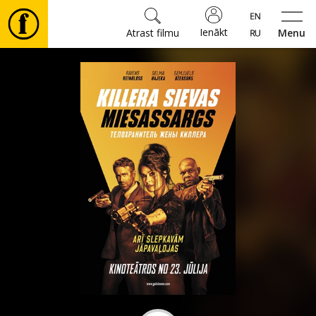
Ienākt
Atrast filmu
Menu
Filmas
🎵
Biļetes
Kultūra
Pasākumi
Ziņas