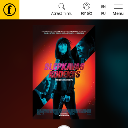
Ienākt
Atrast filmu
Menu
Filmas
🎵
Biļetes
Kultūra
Pasākumi
Ziņas