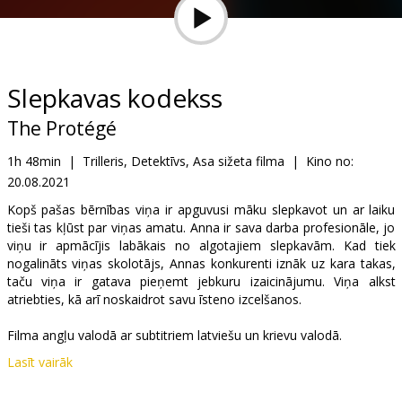
Dāvanu
kartes
Uzkodas
Slepkavas kodekss
The Protégé
B2B
1h 48min
|
Trilleris, Detektīvs, Asa sižeta filma
|
Kino no:
20.08.2021
Kino
Klubs
Kopš pašas bērnības viņa ir apguvusi māku slepkavot un ar laiku
tieši tas kļūst par viņas amatu. Anna ir sava darba profesionāle, jo
viņu ir apmācījis labākais no algotajiem slepkavām. Kad tiek
nogalināts viņas skolotājs, Annas konkurenti iznāk uz kara takas,
taču viņa ir gatava pieņemt jebkuru izaicinājumu. Viņa alkst
atriebties, kā arī noskaidrot savu īsteno izcelšanos.
Filma angļu valodā ar subtitriem latviešu un krievu valodā.
Lasīt vairāk
Izplatītājs:
Latvian Theatrical Distribution