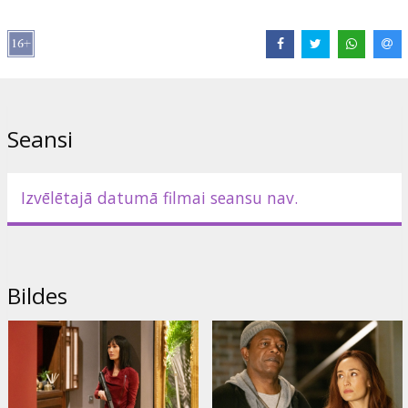
Režisors:
Martin Campbell
Lomās:
Michael Keaton
,
Maggie Q
,
Samuel L. Jackson
,
Robert
Patrick
Saites:
IMDB
,
Oficiālā mājas lapa
,
Facebook
Seansi
Izvēlētajā datumā filmai seansu nav.
Bildes