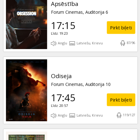
Apsēstība
Forum Cinemas, Auditorija 6
17:15
Pirkt biļeti
Līdz: 19:23
87
/
96
Angļu
Latviešu, Krievu
Odiseja
Forum Cinemas, Auditorija 10
17:45
Pirkt biļeti
Līdz: 20:57
119
/
127
Angļu
Latviešu, Krievu