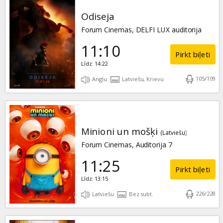
Odiseja
Forum Cinemas, DELFI LUX auditorija
11:10
Pirkt biļeti
Līdz: 14:22
105
/
109
Angļu
Latviešu, Krievu
Minioni un mošķi
(Latviešu)
Forum Cinemas, Auditorija 7
11:25
Pirkt biļeti
Līdz: 13:15
226
/
228
Latviešu
Bez subt.