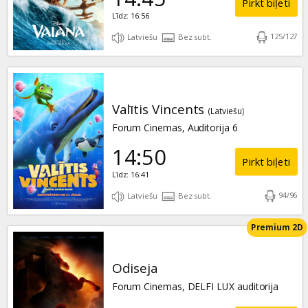
Pirkt biļeti
Līdz: 16:56
125
/
127
Latviešu
Bez subt.
Valītis Vincents
(Latviešu)
Forum Cinemas, Auditorija 6
14:50
Pirkt biļeti
Līdz: 16:41
94
/
96
Latviešu
Bez subt.
Premium 2D
Odiseja
Forum Cinemas, DELFI LUX auditorija