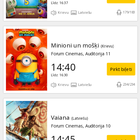
Līdz: 16:37
179
/
183
Krievu
Latviešu
Minioni un mošķi
(Krievu)
Forum Cinemas, Auditorija 11
14:40
Pirkt biļeti
Līdz: 16:30
234
/
234
Krievu
Latviešu
Vaiana
(Latviešu)
Forum Cinemas, Auditorija 10
14:45