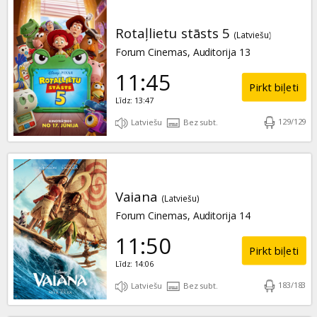
Rotaļlietu stāsts 5
(Latviešu)
Forum Cinemas, Auditorija 13
11:45
Pirkt biļeti
Līdz: 13:47
129
/
129
Latviešu
Bez subt.
Vaiana
(Latviešu)
Forum Cinemas, Auditorija 14
11:50
Pirkt biļeti
Līdz: 14:06
183
/
183
Latviešu
Bez subt.