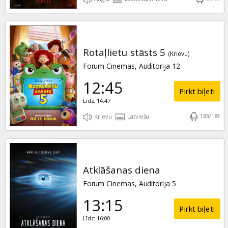
Rotaļlietu stāsts 5
(Krievu)
Forum Cinemas, Auditorija 12
12:45
Pirkt biļeti
Līdz: 14:47
183
/
183
Krievu
Latviešu
Atklāšanas diena
Forum Cinemas, Auditorija 5
13:15
Pirkt biļeti
Līdz: 16:00