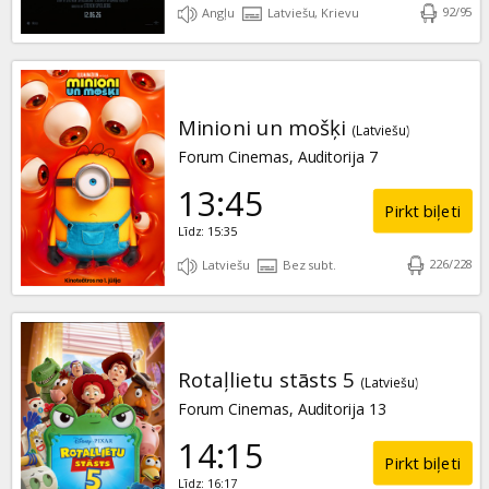
92
/
95
Angļu
Latviešu, Krievu
Minioni un mošķi
(Latviešu)
Forum Cinemas, Auditorija 7
13:45
Pirkt biļeti
Līdz: 15:35
226
/
228
Latviešu
Bez subt.
Rotaļlietu stāsts 5
(Latviešu)
Forum Cinemas, Auditorija 13
14:15
Pirkt biļeti
Līdz: 16:17