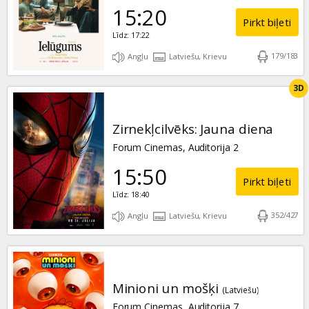
15:20
Pirkt biļeti
Līdz: 17:22
179
/
183
Angļu
Latviešu, Krievu
3D
Zirnekļcilvēks: Jauna diena
Forum Cinemas, Auditorija 2
15:50
Pirkt biļeti
Līdz: 18:40
352
/
427
Angļu
Latviešu, Krievu
Minioni un mošķi
(Latviešu)
Forum Cinemas, Auditorija 7