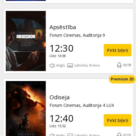
Apsēstība
Forum Cinemas, Auditorija 9
12:30
Pirkt biļeti
Līdz: 14:38
96
/
98
Angļu
Latviešu, Krievu
Premium 2D
Odiseja
Forum Cinemas, Auditorija 4 LUX
12:40
Pirkt biļeti
Līdz: 15:52
87
/
91
Angļu
Latviešu, Krievu