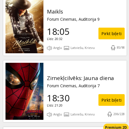
Maikls
Forum Cinemas, Auditorija 9
18:05
Pirkt biļeti
Līdz: 20:32
85
/
98
Angļu
Latviešu, Krievu
Zirnekļcilvēks: Jauna diena
Forum Cinemas, Auditorija 7
18:30
Pirkt biļeti
Līdz: 21:20
206
/
228
Angļu
Latviešu, Krievu
Premium 2D