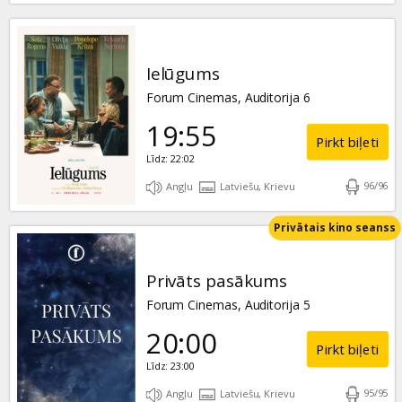
Ielūgums
Forum Cinemas, Auditorija 6
19:55
Pirkt biļeti
Līdz: 22:02
96
/
96
Angļu
Latviešu, Krievu
Privātais kino seanss
Privāts pasākums
Forum Cinemas, Auditorija 5
20:00
Pirkt biļeti
Līdz: 23:00
95
/
95
Angļu
Latviešu, Krievu