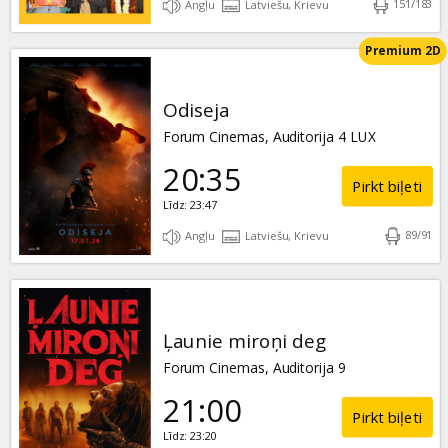
151
/
183
Angļu
Latviešu, Krievu
Premium 2D
Odiseja
Forum Cinemas, Auditorija 4 LUX
20:35
Pirkt biļeti
Līdz: 23:47
89
/
91
Angļu
Latviešu, Krievu
Ļaunie miroņi deg
Forum Cinemas, Auditorija 9
21:00
Pirkt biļeti
Līdz: 23:20