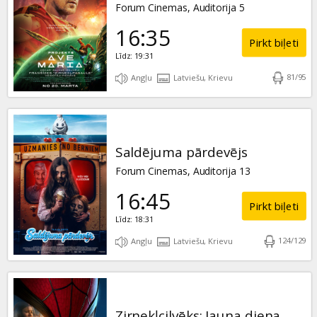
Forum Cinemas, Auditorija 5
16:35
Pirkt biļeti
Līdz: 19:31
81
/
95
Angļu
Latviešu, Krievu
Saldējuma pārdevējs
Forum Cinemas, Auditorija 13
16:45
Pirkt biļeti
Līdz: 18:31
124
/
129
Angļu
Latviešu, Krievu
Zirnekļcilvēks: Jauna diena