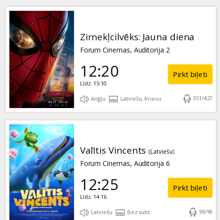
Zirnekļcilvēks: Jauna diena
Forum Cinemas, Auditorija 2
12:20
Pirkt biļeti
Līdz: 15:10
351
/
427
Angļu
Latviešu, Krievu
Valītis Vincents
(Latviešu)
Forum Cinemas, Auditorija 6
12:25
Pirkt biļeti
Līdz: 14:16
96
/
96
Latviešu
Bez subt.