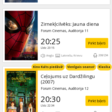
Zirnekļcilvēks: Jauna diena
Forum Cinemas, Auditorija 11
20:25
Pirkt biļeti
Līdz: 23:15
208
/
234
Angļu
Latviešu, Krievu
Kino Kults piedāvā!
Vienīgais seanss!
Klasika
Ceļojums uz Dardžilingu
(2007)
Forum Cinemas, Auditorija 12
20:30
Pirkt biļeti
Līdz: 22:34