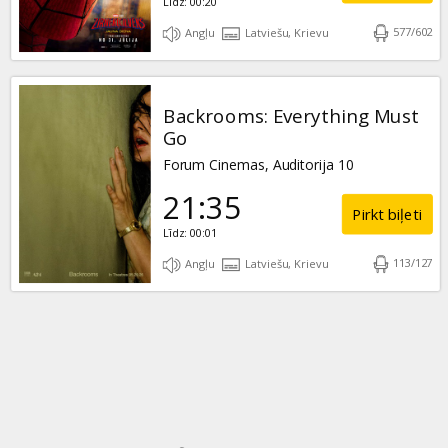
Līdz: 00:20
577
/
602
Angļu
Latviešu, Krievu
Backrooms: Everything Must
Go
Forum Cinemas, Auditorija 10
21:35
Pirkt biļeti
Līdz: 00:01
113
/
127
Angļu
Latviešu, Krievu
‹
›