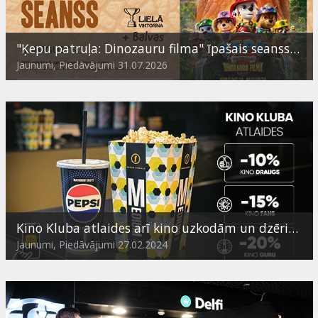
"Ķepu patruļa: Dinozauru filma" īpašais seanss ģimenēm - ar viktorīnu un dāvanām
Jaunumi, Piedāvājumi 31.07.2026
Kino Kluba atlaides arī kino uzkodām un dzērieniem
Jaunumi, Piedāvājumi 27.02.2024