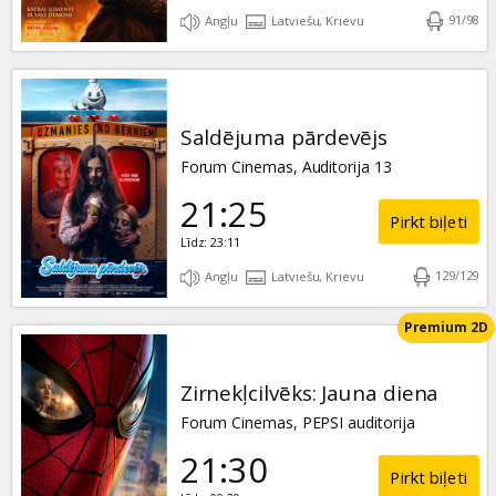
91
/
98
Angļu
Latviešu, Krievu
Saldējuma pārdevējs
Forum Cinemas, Auditorija 13
21:25
Pirkt biļeti
Līdz: 23:11
129
/
129
Angļu
Latviešu, Krievu
Premium 2D
Zirnekļcilvēks: Jauna diena
Forum Cinemas, PEPSI auditorija
21:30
Pirkt biļeti