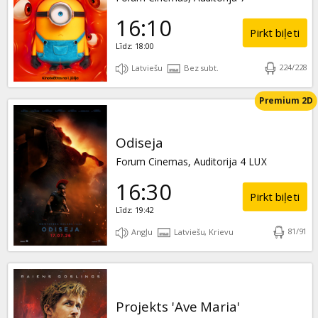
16:10
Pirkt biļeti
Līdz: 18:00
224
/
228
Latviešu
Bez subt.
Premium 2D
Odiseja
Forum Cinemas, Auditorija 4 LUX
16:30
Pirkt biļeti
Līdz: 19:42
81
/
91
Angļu
Latviešu, Krievu
Projekts 'Ave Maria'