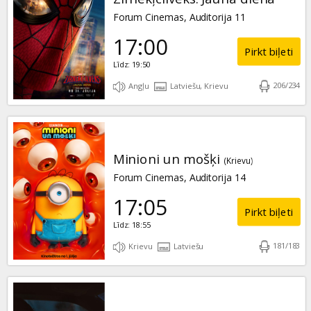
Forum Cinemas, Auditorija 11
17:00
Pirkt biļeti
Līdz: 19:50
206
/
234
Angļu
Latviešu, Krievu
Minioni un mošķi
(Krievu)
Forum Cinemas, Auditorija 14
17:05
Pirkt biļeti
Līdz: 18:55
181
/
183
Krievu
Latviešu