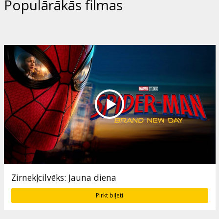
Populārākās filmas
Zirnekļcilvēks: Jauna diena
Pirkt biļeti