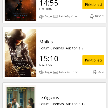
14:55
Pirkt biļeti
Līdz: 18:07
100
/
109
Angļu
Latviešu, Krievu
Maikls
Forum Cinemas, Auditorija 9
15:10
Pirkt biļeti
Līdz: 17:37
95
/
98
Angļu
Latviešu, Krievu
Ielūgums
Forum Cinemas, Auditorija 12