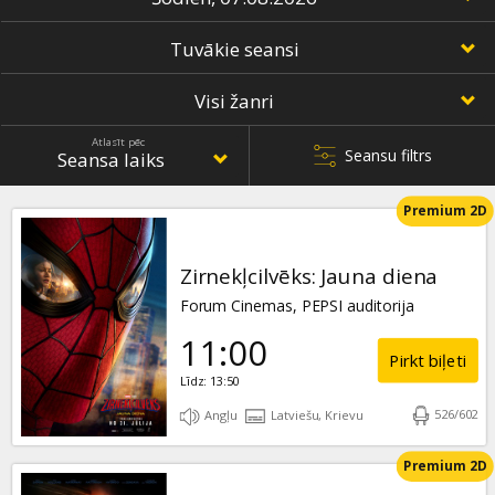
Dāvanu
kartes
Uzkodas
Atlasīt pēc
Seansu filtrs
B2B
Premium 2D
Kino
Klubs
Zirnekļcilvēks: Jauna diena
Forum Cinemas, PEPSI auditorija
11:00
Pirkt biļeti
Līdz: 13:50
526
/
602
Angļu
Latviešu, Krievu
Premium 2D