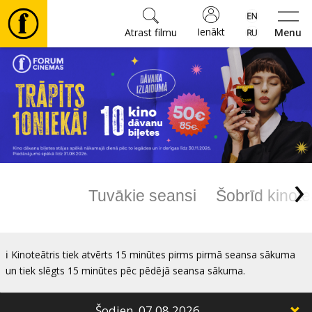
Ienākt
Atrast filmu
Menu
Filmas
🎵
Biļetes
›
Kultūra
Tuvākie seansi
Šobrīd kinote
Pasākumi
ℹ️ Kinoteātris tiek atvērts 15 minūtes pirms pirmā seansa sākuma
Ziņas
un tiek slēgts 15 minūtes pēc pēdējā seansa sākuma.