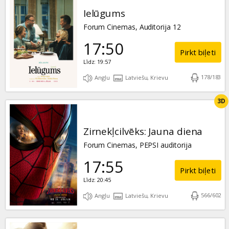
Ielūgums
Forum Cinemas, Auditorija 12
17:50
Pirkt biļeti
Līdz: 19:57
178
/
183
Angļu
Latviešu, Krievu
3D
Zirnekļcilvēks: Jauna diena
Forum Cinemas, PEPSI auditorija
17:55
Pirkt biļeti
Līdz: 20:45
566
/
602
Angļu
Latviešu, Krievu