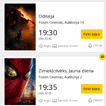
Odiseja
Forum Cinemas, Auditorija 14
19:30
Pirkt biļeti
Līdz: 22:42
173
/
183
Angļu
Latviešu, Krievu
3D
Zirnekļcilvēks: Jauna diena
Forum Cinemas, Auditorija 2
19:35
Pirkt biļeti
Līdz: 22:25
398
/
427
Angļu
Latviešu, Krievu