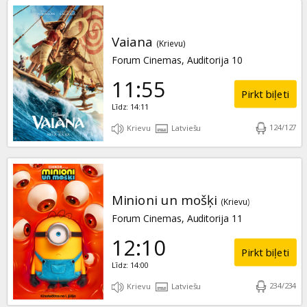
Vaiana
(Krievu)
Forum Cinemas, Auditorija 10
11:55
Pirkt biļeti
Līdz: 14:11
124
/
127
Krievu
Latviešu
Minioni un mošķi
(Krievu)
Forum Cinemas, Auditorija 11
12:10
Pirkt biļeti
Līdz: 14:00
234
/
234
Krievu
Latviešu