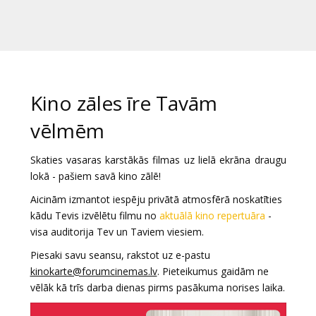
Dāvanu
kartes
Uzkodas
Kino zāles īre Tavām
B2B
vēlmēm
Kino
Skaties vasaras karstākās filmas uz lielā ekrāna draugu
Klubs
lokā - pašiem savā kino zālē!
Aicinām izmantot iespēju privātā atmosfērā noskatīties
kādu Tevis izvēlētu filmu no
aktuālā kino repertuāra
-
visa auditorija Tev un Taviem viesiem.
Piesaki savu seansu, rakstot uz e-pastu
kinokarte@forumcinemas.lv
. Pieteikumus gaidām ne
vēlāk kā trīs darba dienas pirms pasākuma norises laika.