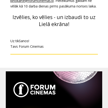
kinokarte@forumcinemas.lv
. Pieteikumus gaidām ne
vēlāk kā 10 darba dienas pirms pasākuma norises laika.
Izvēlies, ko vēlies - un izbaudi to uz
Lielā ekrāna!
Uz tikšanos!
Tavs Forum Cinemas