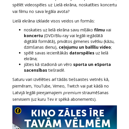
spēlēt videospēles uz Lielā ekrāna, noskatīties koncertu
vai filmu no sava legāla avota?
Lielā ekrāna izklaide visos veidos un formās:
noskaties uz lielā ekrāna savu mīļāko
filmu
vai
koncertu
(DVD/Blu-ray vai legāli iegādātā
digitālā formātā), privātos ģimenes svētku (kāzu,
dzimšanas dienu),
ceļojumu un ballīšu video
;
spēlē savas iecienītākās
datorspēles
uz lielā
ekrāna;
jūties kā stadionā un vēro
sporta un eSporta
sacensības
tiešraidē.
Saturu vari izvēlēties arī tādās tiešsaistes vietnēs kā,
piemēram, YouTube, Vimeo, Twitch vai pat kādā no
Latvijā legāli pieejamajiem
premium
straumēšanas
servisiem (uz kuru Tev ir spēkā abonements).