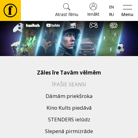
Ienākt
Atrast filmu
Menu
Filmas
🎵
Biļetes
Zāles īre Tavām vēlmēm
Kultūra
ĪPAŠIE SEANSI
Dāmām priekšroka
Pasākumi
Kino Kults piedāvā
STENDERS ielūdz
Ziņas
Slepenā pirmizrāde