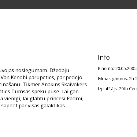
Info
Kino no:
20.05.2005
 tuvojas noslēgumam. Džedaju
an Kenobi parūpēties, par pēdējo
Filmas garums:
2h 
īcināšanu. Tikmēr Anakins Skaivokers
Izplatītājs:
20th Cent
ties Tumsas spēku pusē. Lai gan
a vienīgi, lai glābtu princesi Padmi,
sapņot par visas galaktikas
 Portman, Hayden Christensen, Ian
Christopher Lee