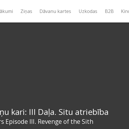
ākumi
Ziņas
Dāvanu kartes
Uzkodas
B2B
Kin
u kari: III Daļa. Situ atriebība
s Episode III. Revenge of the Sith