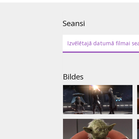
Seansi
Izvēlētajā datumā filmai se
Bildes