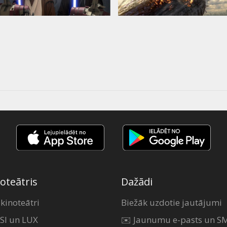
oteātris
Dažādi
 kinoteātri
Biežāk uzdotie jautājumi
SI un LUX
✉️ Jaunumu e-pasts un S