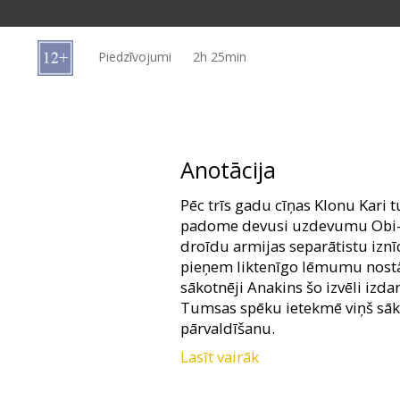
Dāvanu
kartes
Piedzīvojumi
2h 25min
Uzkodas
B2B
Anotācija
Kino
Pēc trīs gadu cīņas Klonu Kari
Klubs
padome devusi uzdevumu Obi-V
droīdu armijas separātistu izn
pieņem liktenīgo lēmumu nostā
sākotnēji Anakins šo izvēli izdar
Tumsas spēku ietekmē viņš sāk 
pārvaldīšanu.
Lasīt vairāk
Lomās: Ewan McGregor, Natalie
Mcdiarmid, Samuel L. Jackson, 