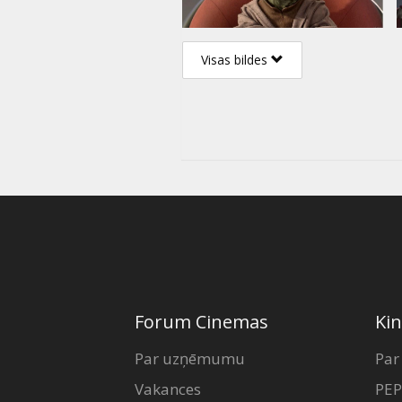
Visas bildes
Forum Cinemas
Kin
Par uzņēmumu
Par
Vakances
PEP