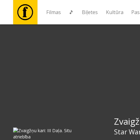
Filmas
🎵
Biļetes
Kultūra
Pas
Filmas
🎵
Biļetes
Kultūra
Pasākumi
Zvaigžņ
Ziņas
Star War