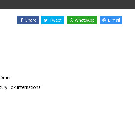
Share
Tweet
WhatsApp
E-mail
25min
ury Fox International