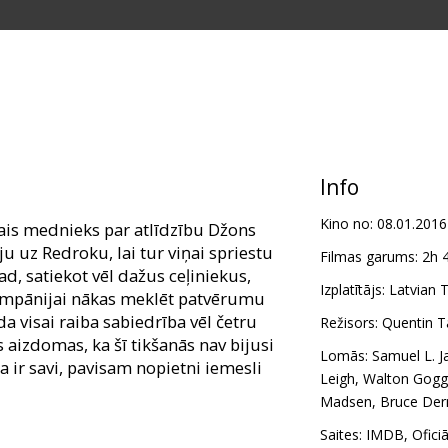
Info
Kino no:
08.01.2016
ais mednieks par atlīdzību Džons
u uz Redroku, lai tur viņai spriestu
Filmas garums:
2h 
ad, satiekot vēl dažus ceļiniekus,
Izplatītājs:
Latvian T
kompānijai nākas meklēt patvērumu
a visai raiba sabiedrība vēl četru
Režisors:
Quentin T
aizdomas, ka šī tikšanās nav bijusi
Lomās:
Samuel L. J
 ir savi, pavisam nopietni iemesli
Leigh
,
Walton Gogg
Madsen
,
Bruce Der
m latviešu un krievu valodā.
Saites:
IMDB
,
Ofici