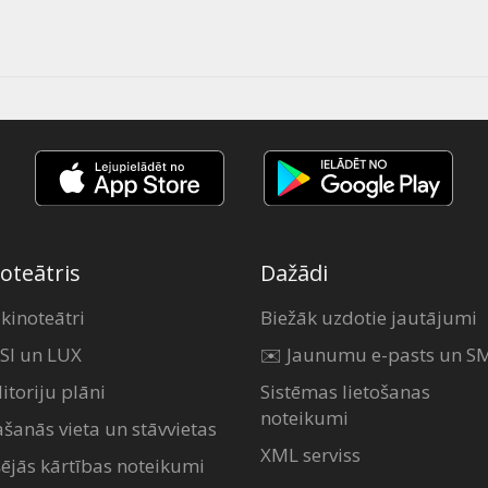
oteātris
Dažādi
 kinoteātri
Biežāk uzdotie jautājumi
SI un LUX
✉️ Jaunumu e-pasts un S
itoriju plāni
Sistēmas lietošanas
noteikumi
ašanās vieta un stāvvietas
XML serviss
šējās kārtības noteikumi