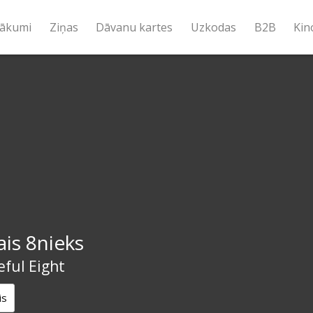
ākumi
Ziņas
Dāvanu kartes
Uzkodas
B2B
Kin
ais 8nieks
ful Eight
is