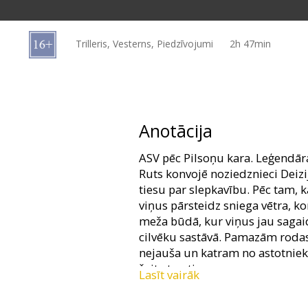
Dāvanu
kartes
Trilleris, Vesterns, Piedzīvojumi
2h 47min
Uzkodas
B2B
Anotācija
Kino
ASV pēc Pilsoņu kara. Leģendār
Klubs
Ruts konvojē noziedznieci Deizij
tiesu par slepkavību. Pēc tam, k
viņus pārsteidz sniega vētra, 
meža būdā, kur viņus jau sagaid
cilvēku sastāvā. Pamazām rodas 
nejauša un katram no astotnieka
šeit atrasties.
Lasīt vairāk
Filma angļu valodā ar subtitrie