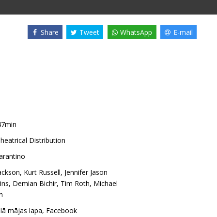
Share
Tweet
WhatsApp
E-mail
47min
heatrical Distribution
arantino
ackson
,
Kurt Russell
,
Jennifer Jason
ins
,
Demian Bichir
,
Tim Roth
,
Michael
n
ālā mājas lapa
,
Facebook