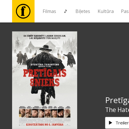
Filmas
🎵
Biļetes
Kultūra
Pas
Filmas
🎵
Biļetes
Kultūra
Pretīg
Pasākumi
The Hate
Ziņas
Treiler