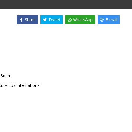
Share
Tweet
WhatsApp
E-mail
28min
ury Fox International