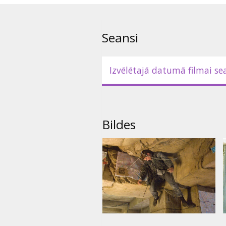
2) Tu var lēkt uz vietu kur tu esi 
fotogrāfijā, ja vien tu vizuāli sp
Seansi
Baudot labklājību un brīvību, v
un uzzina, ka nav vienīgais - Lē
Izvēlētajā datumā filmai se
organizācija - Bruņinieki- kas d
Bēgot no ienaidnieka, Deivids 
saistīts ar viņas mātes pazuš
Bildes
Lomās: Hayden Christensen, Sam
Bell, Max Thieriot, Shawn Robe
Režisors: Doug Liman
Filma angļu valodā ar subtitrie