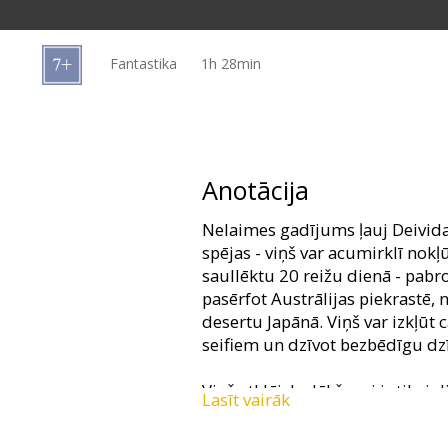
Dāvanu
kartes
Fantastika
1h 28min
Uzkodas
B2B
Anotācija
Kino
Nelaimes gadījums ļauj Deivida
Klubs
spējas - viņš var acumirklī nokļū
saullēktu 20 reižu dienā - pabr
pasērfot Austrālijas piekrastē,
desertu Japānā. Viņš var izkļūt 
seifiem un dzīvot bezbēdīgu dzī
Viņš atklāj, ka lēkšanai ir tikai 
Lasīt vairāk
1) Tu vari lēkt uz vietu, ko tu p