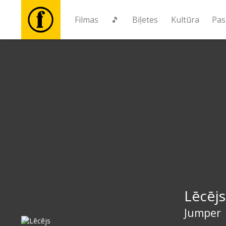
Filmas
🎵
Biļetes
Kultūra
Pas
Filmas
🎵
Biļetes
Kultūra
Pasākumi
Lēcējs
Ziņas
Jumper