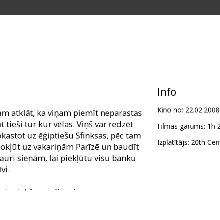
Info
Kino no:
22.02.2008
m atklāt, ka viņam piemīt neparastas
t tieši tur kur vēlas. Viņš var redzēt
Filmas garums:
1h 
okastot uz ēģiptiešu Sfinksas, pēc tam
Izplatītājs:
20th Cent
 nokļūt uz vakariņām Parīzē un baudīt
cauri sienām, lai piekļūtu visu banku
vi.
divi priekšnosacījumi:
atlaban redzi, un