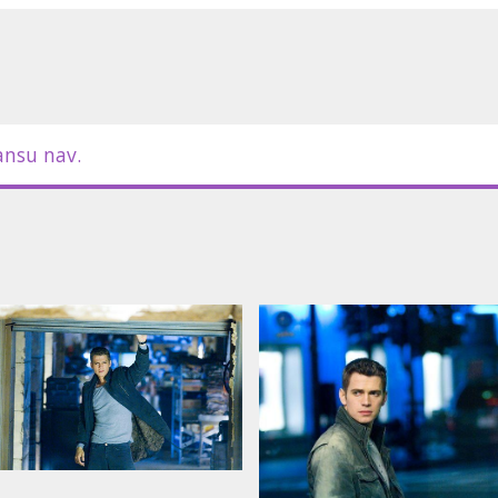
bijis, vai redzējis kaut vai tikai
ēj to atcerēties
iņš sastop puisi ar tādām pat spējām
cēju ir daudz un pret tiem cīnās
ansu nav.
evuši zvērestu iznīcināt viņus visus.
mēģina atrisināt noslēpumu, kas
anu pirms daudziem gadiem.
uel L. Jackson, Rachel Bilson, Jamie
rts, AnnaSophia Robb
m latviešu un krievu valodā.