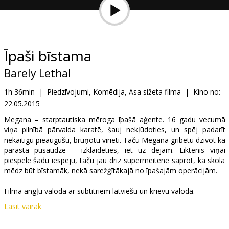
Dāvanu
kartes
Uzkodas
Īpaši bīstama
Barely Lethal
B2B
1h 36min
|
Piedzīvojumi, Komēdija, Asa sižeta filma
|
Kino no:
22.05.2015
Kino
Klubs
Megana – starptautiska mēroga īpašā aģente. 16 gadu vecumā
viņa pilnībā pārvalda karatē, šauj nekļūdoties, un spēj padarīt
nekaitīgu pieaugušu, bruņotu vīrieti. Taču Megana gribētu dzīvot kā
parasta pusaudze – izklaidēties, iet uz dejām. Liktenis viņai
piespēlē šādu iespēju, taču jau drīz supermeitene saprot, ka skolā
mēdz būt bīstamāk, nekā sarežģītākajā no īpašajām operācijām.
Filma angļu valodā ar subtitriem latviešu un krievu valodā.
Lasīt vairāk
Izplatītājs:
Aurum Distribution OÜ