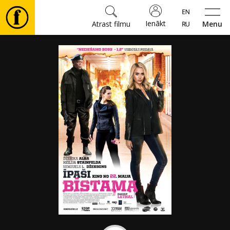
Ienākt
Atrast filmu
Menu
Filmas
🎵
Biļetes
Kultūra
Pasākumi
Ziņas