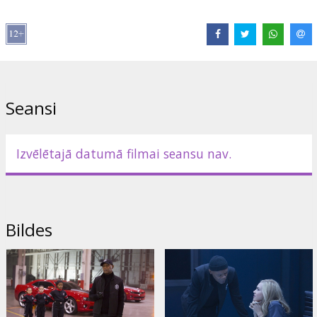
Režisors:
Kyle Newman
Lomās:
Hailee Steinfeld
,
Samuel L. Jackson
,
Jessica Alba
,
Sophie
Turner
,
Dove Cameron
Saites:
IMDB
,
Oficiālā mājas lapa
,
Facebook
Seansi
Izvēlētajā datumā filmai seansu nav.
Bildes