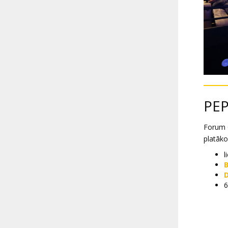
PEP
Forum C
platāko
l
6