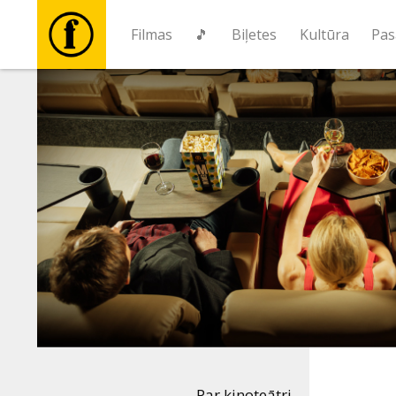
Filmas
🎵
Biļetes
Kultūra
Pas
Filmas
🎵
Biļetes
Kultūra
Pasākumi
Ziņas
Par kinoteātri