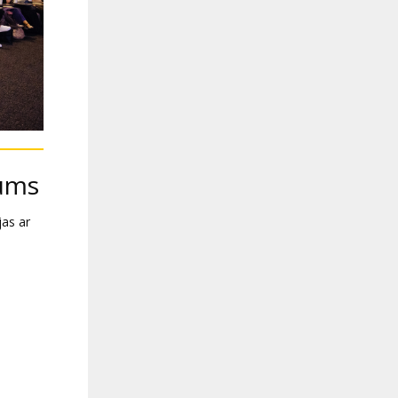
jums
as ar