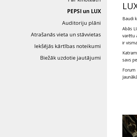
Dāvanu
LUX
PEPSI un LUX
kartes
Baudi k
Auditoriju plāni
Abās LU
Uzkodas
Atrašanās vieta un stāvvietas
varētu 
ir vism
Iekšējās kārtības noteikumi
B2B
Katram 
Biežāk uzdotie jautājumi
savs pe
Kino
Forum C
Klubs
Jaunākā