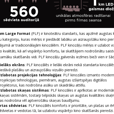
um Large Format
(PLF) ir kinoteātru standarts, kas apzīmē augstas 
u kategoriju, kuras mērķis ir piedāvāt labāku un aizraujošāku kino pier
nājumā ar tradicionālajām kinozālēm. PLF kinozāļu mērķis ir uzlabot v
o kvalitāti, kā arī vispārējo komfortu, lai skatītājiem nodrošinātu sais
kamāku skatīšanās vidi. PLF kinozāļu galvenās iezīmes bieži vien ir šā
ielāks ekrāns
: PLF kinozālēs ir lielāki ekrāni nekā standarta kinozālē
iedāvā plašāku un aizraujošāku vizuālo pieredzi.
zlabotas projekcijas tehnoloģijas
: PLF kinozāles izmanto moder
rojekcijas tehnoloģijas, piemēram, augstas izšķirtspējas digitālos
rojektorus, kas nodrošina asāku un skaidrāku attēlu.
zlabotas skaņas sistēmas
: PLF kinozāles ir aprīkotas ar modern
kaņas sistēmām, tostarp telpiskās skaņas un augstas kvalitātes skaļ
as nodrošina vēl aptverošāku skaņas baudījumu.
rtas sēdvietas
: PLF kinozālēs komforts ir prioritāte, un plašas un ēr
ēdvietas ir veidotas tā, lai uzlabotu vispārējo kino skatīšanās pieredzi.