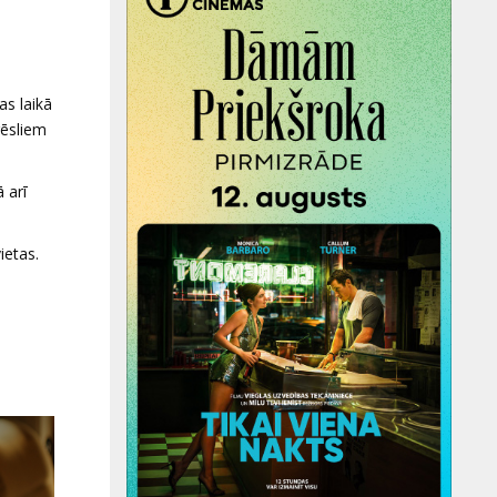
as laikā
rēsliem
 arī
ietas.