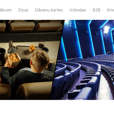
ākumi
Ziņas
Dāvanu kartes
Uzkodas
B2B
Kin