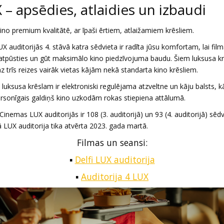
 – apsēdies, atlaidies un izbaudi
ino premium kvalitātē, ar īpaši ērtiem, atlaižamiem krēsliem.
X auditorijās 4. stāvā katra sēdvieta ir radīta jūsu komfortam, lai film
atpūsties un gūt maksimālo kino piedzīvojuma baudu. Šiem luksusa k
az trīs reizes vairāk vietas kājām nekā standarta kino krēsliem.
luksusa krēslam ir elektroniski regulējama atzveltne un kāju balsts, kā
rsonīgais galdiņš kino uzkodām rokas stiepiena attālumā.
inemas LUX auditorijās ir 108 (3. auditorijā) un 93 (4. auditorijā) sēdv
 LUX auditorija tika atvērta 2023. gada martā.
Filmas un seansi:
▪️
Delfi LUX auditorija
▪️
Auditorija 4 LUX