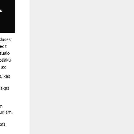
klases
edzi
izuālo
tošāku
das:
s, kas
nākās
ām
ruņiem,
tas