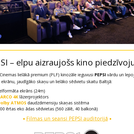
SI – elpu aizraujošs kino piedzīvo
inemas lielākā premium (PLF) kinozāle ieguvusi
PEPSI
vārdu un lepoj
 ekrānu, jaudīgāko skaņu un lielāko sēdvietu skaitu Baltijā:
ielformāta ekrāns (24m)
BARCO 4K
lāzerprojektors
Dolby ATMOS
daudzdimensiju skaņas sistēma
00 ērtas eko ādas sēdvietas (560 zālē, 40 balkonā)
▪️
Filmas un seansi PEPSI auditorijā
▪️