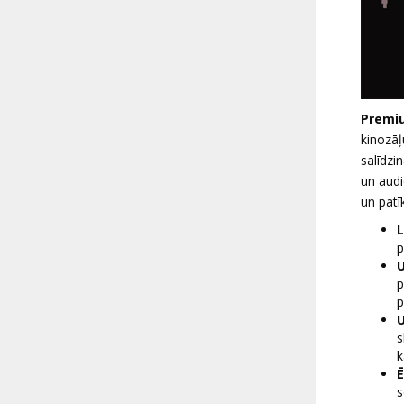
Premi
kinozāļ
salīdzi
un audi
un patī
L
p
U
p
p
U
s
k
Ē
s