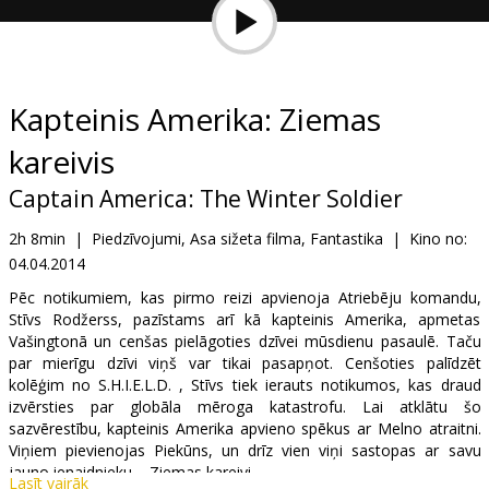
Dāvanu
kartes
Uzkodas
Kapteinis Amerika: Ziemas
kareivis
B2B
Captain America: The Winter Soldier
Kino
2h 8min
|
Piedzīvojumi, Asa sižeta filma, Fantastika
|
Kino no:
Klubs
04.04.2014
Pēc notikumiem, kas pirmo reizi apvienoja Atriebēju komandu,
Stīvs Rodžerss, pazīstams arī kā kapteinis Amerika, apmetas
Vašingtonā un cenšas pielāgoties dzīvei mūsdienu pasaulē. Taču
par mierīgu dzīvi viņš var tikai pasapņot. Cenšoties palīdzēt
kolēģim no S.H.I.E.L.D. , Stīvs tiek ierauts notikumos, kas draud
izvērsties par globāla mēroga katastrofu. Lai atklātu šo
sazvērestību, kapteinis Amerika apvieno spēkus ar Melno atraitni.
Viņiem pievienojas Piekūns, un drīz vien viņi sastopas ar savu
jauno ienaidnieku – Ziemas kareivi.
Lasīt vairāk