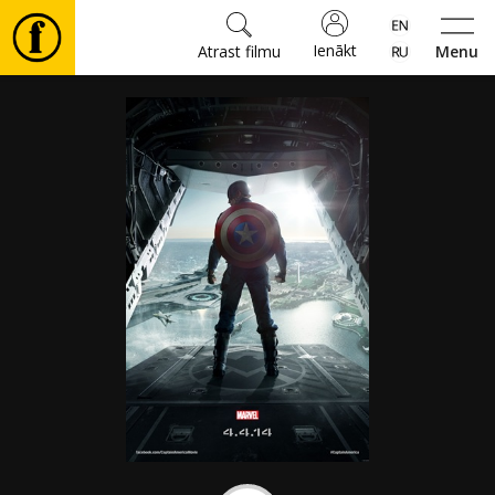
Ienākt
Atrast filmu
Menu
Filmas
🎵
Biļetes
Kultūra
Pasākumi
Ziņas