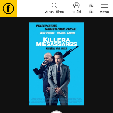
Ienākt
Atrast filmu
Menu
Filmas
🎵
Biļetes
Kultūra
Pasākumi
Ziņas