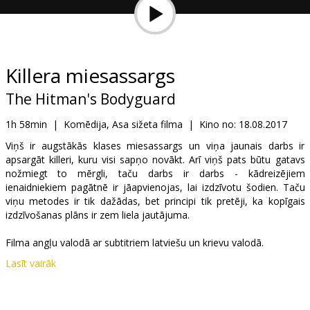
Dāvanu
kartes
Uzkodas
Killera miesassargs
The Hitman's Bodyguard
B2B
1h 58min
|
Komēdija, Asa sižeta filma
|
Kino no:
18.08.2017
Kino
Viņš ir augstākās klases miesassargs un viņa jaunais darbs ir
apsargāt killeri, kuru visi sapņo novākt. Arī viņš pats būtu gatavs
Klubs
nožmiegt to mērgli, taču darbs ir darbs - kādreizējiem
ienaidniekiem pagātnē ir jāapvienojas, lai izdzīvotu šodien. Taču
viņu metodes ir tik dažādas, bet principi tik pretēji, ka kopīgais
izdzīvošanas plāns ir zem liela jautājuma.
Filma angļu valodā ar subtitriem latviešu un krievu valodā.
Lasīt vairāk
Izplatītājs:
Latvian Theatrical Distribution
Režisors:
Patrick Hughes