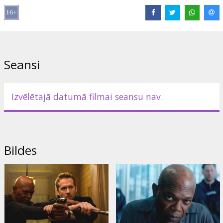
Lomās:
Ryan Reynolds
,
Samuel L. Jackson
,
Gary Oldman
,
Salma
Hayek
Saites:
IMDB
,
Facebook
,
Oficiālā mājas lapa
Seansi
Izvēlētajā datumā filmai seansu nav.
Bildes