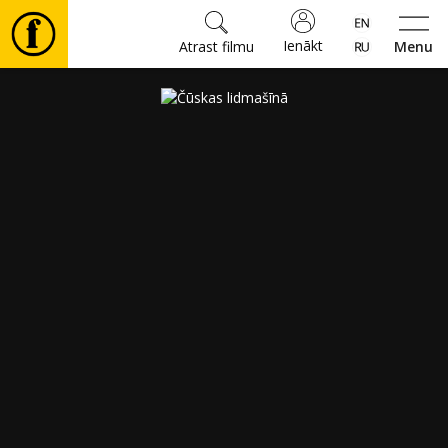
Ienākt
Atrast filmu
Menu
Filmas
🎵
Biļetes
Kultūra
Pasākumi
Ziņas