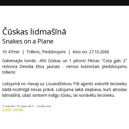
Dāvanu
kartes
Uzkodas
Čūskas lidmašīnā
Snakes on a Plane
B2B
1h 47min
|
Trilleris, Piedzīvojumi
|
Kino no:
27.10.2006
Kino
Galvenajās lomās -450 čūskas un 1 pitons! Filmas "Ceļa gals 2"
režisora Deivida Elisa jaunais - nervus kutinošais piedzīvojumu
Klubs
trilleris!
Lidojumā no Havaji uz Losandželosu FIB aģents eskortē liecinieku
kādā nozīmīgā tiesas prāvā. Lidojuma laikā slepkava, kurš atrodas
lidmašīnā, izlaiž simtiem indīgu čūsku, lai nonāvētu liecinieku.
Lomās: Samuel L. Jackson
Lasīt vairāk
Režisors: David Ellis