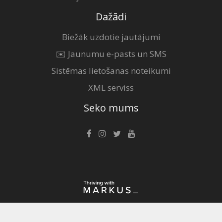
Dažādi
Biežāk uzdotie jautājumi
✉️ Jaunumu e-pasts un SMS
Sistēmas lietošanas noteikumi
XML serviss
Seko mums