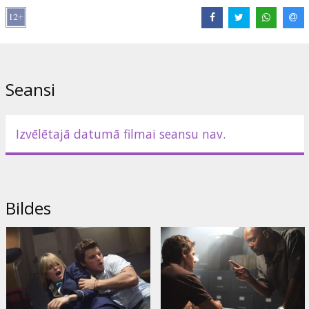
Angļu valodā, ar subtitriem latviešu un krievu valodā.
Izplatītājs:
Warner Bros. Pictures International
Seansi
Izvēlētajā datumā filmai seansu nav.
Bildes