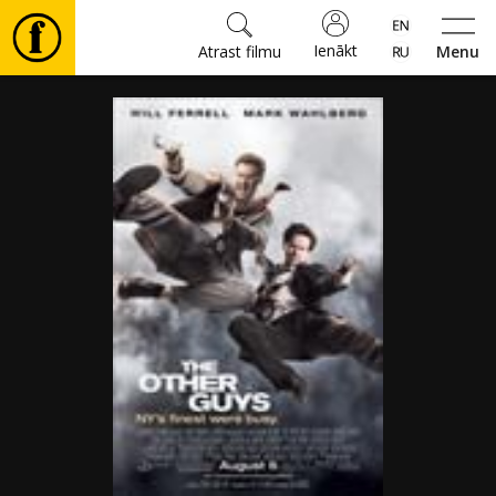
Ienākt
Atrast filmu
Menu
Filmas
🎵
Biļetes
Kultūra
Pasākumi
Ziņas