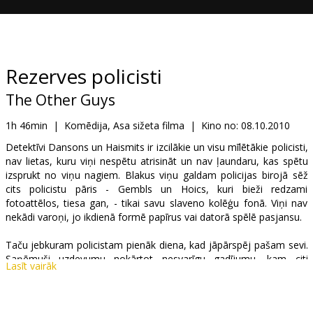
Dāvanu
kartes
Uzkodas
Rezerves policisti
The Other Guys
B2B
1h 46min
|
Komēdija, Asa sižeta filma
|
Kino no:
08.10.2010
Kino
Detektīvi Dansons un Haismits ir izcilākie un visu mīlētākie policisti,
nav lietas, kuru viņi nespētu atrisināt un nav ļaundaru, kas spētu
Klubs
izsprukt no viņu nagiem. Blakus viņu galdam policijas birojā sēž
cits policistu pāris - Gembls un Hoics, kuri bieži redzami
fotoattēlos, tiesa gan, - tikai savu slaveno kolēģu fonā. Viņi nav
nekādi varoņi, jo ikdienā formē papīrus vai datorā spēlē pasjansu.
Taču jebkuram policistam pienāk diena, kad jāpārspēj pašam sevi.
Saņēmuši uzdevumu nokārtot nesvarīgu gadījumu, kam citi
Lasīt vairāk
policisti pat negrasās ķerties klāt, viņi drīz vien secina, ka šī lieta
varētu izvērsties par lielāko noziegumu pilsētā. Šī ir lieliska izdevība,
ko retu reizi piespēlē liktenis, tikai vai viņiem pietiks drosmes un