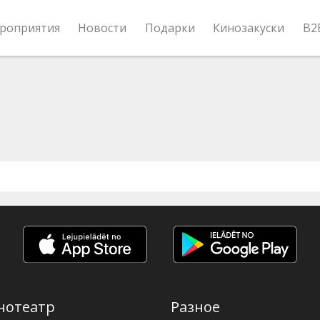
роприятия
Новости
Подарки
Кинозакуски
B2
нотеатр
Разное