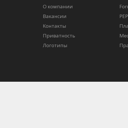
Кинозакуски
О компании
For
Вакансии
PEP
B2B
Контакты
Пл
Приватность
Ме
Клуб
Логотипы
Пр