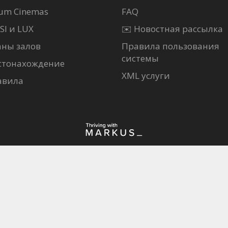
um Cinemas
FAQ
SI и LUX
✉️ Новостная рассылка
аны залов
Правила пользования
системы
стонахождение
XML услуги
авила