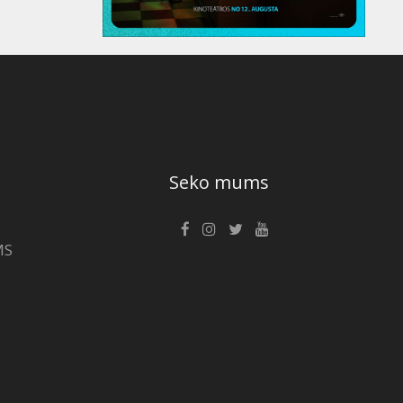
Seko mums
MS