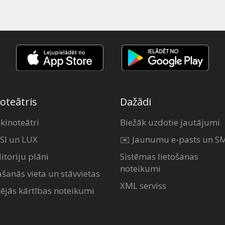
oteātris
Dažādi
 kinoteātri
Biežāk uzdotie jautājumi
SI un LUX
✉️ Jaunumu e-pasts un S
itoriju plāni
Sistēmas lietošanas
noteikumi
ašanās vieta un stāvvietas
XML serviss
šējās kārtības noteikumi