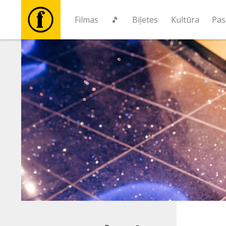
Filmas
🎵
Biļetes
Kultūra
Pas
Filmas
🎵
Biļetes
Kultūra
Pasākumi
Ziņas