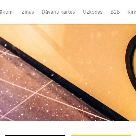
ākumi
Ziņas
Dāvanu kartes
Uzkodas
B2B
Kin