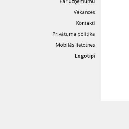
Par uzņēmumu
Dāvanu
kartes
Vakances
Kontakti
Uzkodas
Privātuma politika
Mobilās lietotnes
B2B
Logotipi
Kino
Klubs