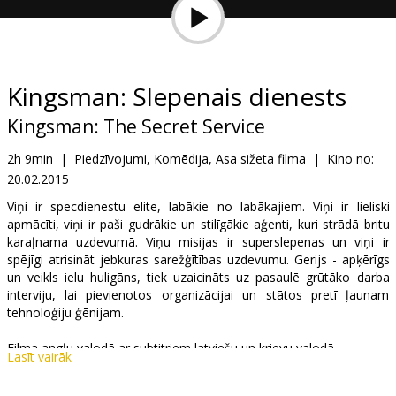
Dāvanu
kartes
Uzkodas
Kingsman: Slepenais dienests
Kingsman: The Secret Service
B2B
2h 9min
|
Piedzīvojumi, Komēdija, Asa sižeta filma
|
Kino no:
20.02.2015
Kino
Klubs
Viņi ir specdienestu elite, labākie no labākajiem. Viņi ir lieliski
apmācīti, viņi ir paši gudrākie un stilīgākie aģenti, kuri strādā britu
karaļnama uzdevumā. Viņu misijas ir superslepenas un viņi ir
spējīgi atrisināt jebkuras sarežģītības uzdevumu. Gerijs - apķērīgs
un veikls ielu huligāns, tiek uzaicināts uz pasaulē grūtāko darba
interviju, lai pievienotos organizācijai un stātos pretī ļaunam
tehnoloģiju ģēnijam.
Filma angļu valodā ar subtitriem latviešu un krievu valodā.
Lasīt vairāk