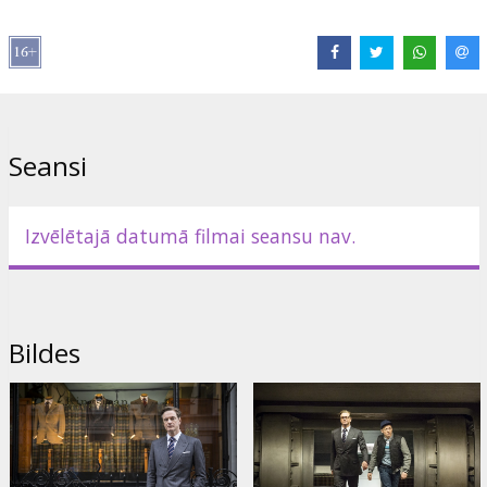
Izplatītājs:
Latvian Theatrical Distribution
Režisors:
Matthew Vaughn
Lomās:
Colin Firth
,
Michael Caine
,
Taron Egerton
,
Mark Strong
,
Sofia Boutella
,
Samuel L. Jackson
,
Sophie Cookson
Saites:
IMDB
,
Facebook
,
Oficiālā mājas lapa
Seansi
Izvēlētajā datumā filmai seansu nav.
Bildes