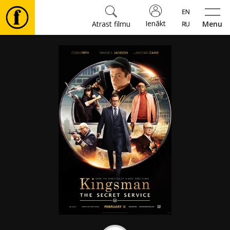
Ienākt
Atrast filmu
Menu
Filmas
🎵
Biļetes
Kultūra
Pasākumi
Ziņas