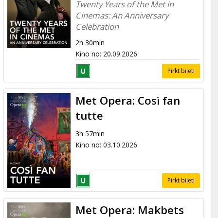
Twenty Years of the Met in
Cinemas: An Anniversary
Celebration
2h 30min
Kino no
:
20.09.2026
Pirkt biļeti
Met Opera: Così fan
tutte
3h 57min
Kino no
:
03.10.2026
Pirkt biļeti
Met Opera: Makbets