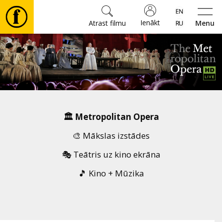
Ienākt
Atrast filmu
Menu
Filmas
🎵
Biļetes
🏛️ Metropolitan Opera
Kultūra
🎨 Mākslas izstādes
🎭 Teātris uz kino ekrāna
Pasākumi
🎵 Kino + Mūzika
Ziņas