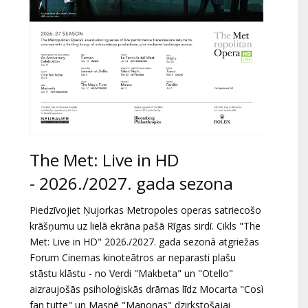
The Met: Live in HD
- 2026./2027. gada sezona
Piedzīvojiet Ņujorkas Metropoles operas satriecošo
krāšņumu uz lielā ekrāna pašā Rīgas sirdī. Cikls "The
Met: Live in HD" 2026./2027. gada sezonā atgriežas
Forum Cinemas kinoteātros ar neparasti plašu
stāstu klāstu - no Verdi "Makbeta" un "Otello"
aizraujošās psiholoģiskās drāmas līdz Mocarta "Così
fan tutte" un Masnē "Manonas" dzirkstošajai