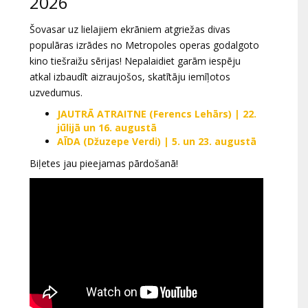
2026
Šovasar uz lielajiem ekrāniem atgriežas divas
populāras izrādes no Metropoles operas godalgoto
kino tiešraižu sērijas! Nepalaidiet garām iespēju
atkal izbaudīt aizraujošos, skatītāju iemīļotos
uzvedumus.
JAUTRĀ ATRAITNE (Ferencs Lehārs) | 22.
jūlijā un 16. augustā
AĪDA (Džuzepe Verdi) | 5. un 23. augustā
Biļetes jau pieejamas pārdošanā!