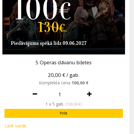
5 Operas dāvanu biļetes
20,00 €
/ gab.
Komplekta cena
100,00 €
1
x
5
gab.
(100,00 €)
Pirkt
Derīgas līdz 09.06.2027, sākot no pirkuma brīža.
Lasīt vairāk