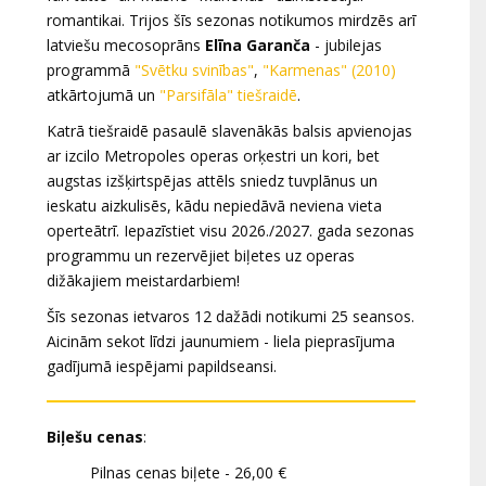
romantikai. Trijos šīs sezonas notikumos mirdzēs arī
latviešu mecosoprāns
Elīna Garanča
- jubilejas
programmā
"
Svētku svinības
"
,
"Karmenas" (2010)
atkārtojumā un
"Parsifāla" tiešraidē
.
Katrā tiešraidē pasaulē slavenākās balsis apvienojas
ar izcilo Metropoles operas orķestri un kori, bet
augstas izšķirtspējas attēls sniedz tuvplānus un
ieskatu aizkulisēs, kādu nepiedāvā neviena vieta
operteātrī. Iepazīstiet visu 2026./2027. gada sezonas
programmu un rezervējiet biļetes uz operas
dižākajiem meistardarbiem!
Šīs sezonas ietvaros 12 dažādi notikumi 25 seansos.
Aicinām sekot līdzi jaunumiem - liela pieprasījuma
gadījumā iespējami papildseansi.
Biļešu cenas
:
Pilnas cenas biļete - 26,00 €