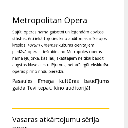
Dāvanu
kartes
Metropolitan Opera
Uzkodas
Sajūti operas nama gaisotni un leģendām apvītos
stāstus, ērti iekārtojoties kino auditorijas mīkstajos
B2B
krēslos.
Forum Cinemas
kultūras cienītājiem
piedāvā operas tiešraides no Metropoles operas
nama Ņujorkā, kas ļauj skatītājiem ne tikai baudīt
Kino
augstas klases iestudējumus, bet arī iegūt ekskluzīvu
Klubs
operas pirmo rindu pieredzi.
Pasaules līmeņa kultūras baudījums
gaida Tevi tepat, kino auditorijā!
Vasaras atkārtojumu sērija