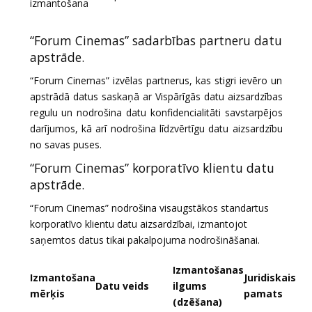
izmantošana
“Forum Cinemas” sadarbības partneru datu
apstrāde.
“Forum Cinemas” izvēlas partnerus, kas stigri ievēro un
apstrādā datus saskaņā ar Vispārīgās datu aizsardzības
regulu un nodrošina datu konfidencialitāti savstarpējos
darījumos, kā arī nodrošina līdzvērtīgu datu aizsardzību
no savas puses.
“Forum Cinemas” korporatīvo klientu datu
apstrāde.
“Forum Cinemas” nodrošina visaugstākos standartus
korporatīvo klientu datu aizsardzībai, izmantojot
saņemtos datus tikai pakalpojuma nodrošināšanai.
Izmantošanas
Izmantošana
Juridiskais
Datu veids
ilgums
mērķis
pamats
(dzēšana)