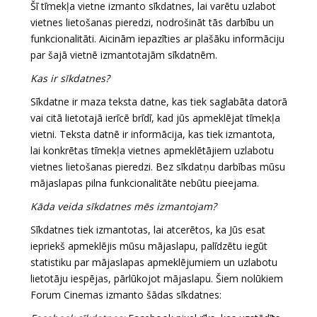
Šī tīmekļa vietne izmanto sīkdatnes, lai varētu uzlabot
vietnes lietošanas pieredzi, nodrošināt tās darbību un
funkcionalitāti. Aicinām iepazīties ar plašāku informāciju
par šajā vietnē izmantotajām sīkdatnēm.
Kas ir sīkdatnes?
Sīkdatne ir maza teksta datne, kas tiek saglabāta datorā
vai citā lietotajā ierīcē brīdī, kad jūs apmeklējat tīmekļa
vietni. Teksta datnē ir informācija, kas tiek izmantota,
lai konkrētas tīmekļa vietnes apmeklētājiem uzlabotu
vietnes lietošanas pieredzi. Bez sīkdatņu darbības mūsu
mājaslapas pilna funkcionalitāte nebūtu pieejama.
Kāda veida sīkdatnes mēs izmantojam?
Sīkdatnes tiek izmantotas, lai atcerētos, ka Jūs esat
iepriekš apmeklējis mūsu mājaslapu, palīdzētu iegūt
statistiku par mājaslapas apmeklējumiem un uzlabotu
lietotāju iespējas, pārlūkojot mājaslapu. Šiem nolūkiem
Forum Cinemas izmanto šādas sīkdatnes: