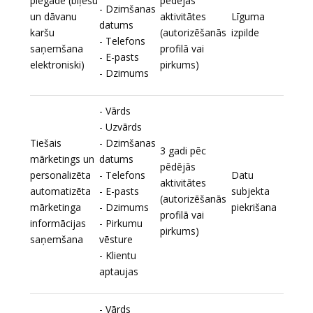
piegāde (biļešu
pēdējās
- Dzimšanas
un dāvanu
aktivitātes
Līguma
datums
karšu
(autorizēšanās
izpilde
- Telefons
saņemšana
profilā vai
- E-pasts
elektroniski)
pirkums)
- Dzimums
- Vārds
- Uzvārds
Tiešais
- Dzimšanas
3 gadi pēc
mārketings un
datums
pēdējās
personalizēta
- Telefons
Datu
aktivitātes
automatizēta
- E-pasts
subjekta
(autorizēšanās
mārketinga
- Dzimums
piekrišana
profilā vai
informācijas
- Pirkumu
pirkums)
saņemšana
vēsture
- Klientu
aptaujas
- Vārds