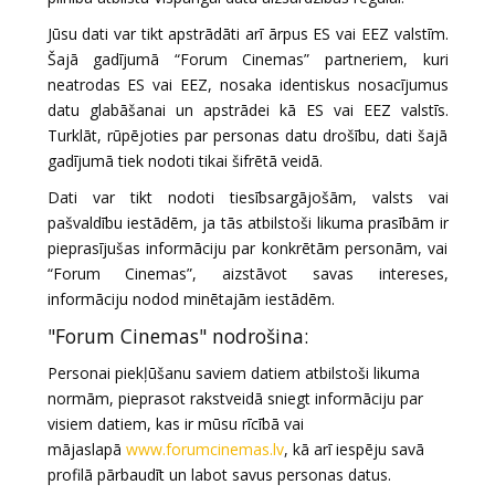
Jūsu dati var tikt apstrādāti arī ārpus ES vai EEZ valstīm.
Šajā gadījumā “Forum Cinemas” partneriem, kuri
neatrodas ES vai EEZ, nosaka identiskus nosacījumus
datu glabāšanai un apstrādei kā ES vai EEZ valstīs.
Turklāt, rūpējoties par personas datu drošību, dati šajā
gadījumā tiek nodoti tikai šifrētā veidā.
Dati var tikt nodoti tiesībsargājošām, valsts vai
pašvaldību iestādēm, ja tās atbilstoši likuma prasībām ir
pieprasījušas informāciju par konkrētām personām, vai
“Forum Cinemas”, aizstāvot savas intereses,
informāciju nodod minētajām iestādēm.
"Forum Cinemas" nodrošina:
Personai piekļūšanu saviem datiem atbilstoši likuma
normām, pieprasot rakstveidā sniegt informāciju par
visiem datiem, kas ir mūsu rīcībā vai
mājaslapā
www.forumcinemas.lv
, kā arī iespēju savā
profilā pārbaudīt un labot savus personas datus.