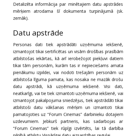
Detalizēta informācija par minētajiem datu apstrādes
mērķiem atrodama šī dokumenta turpinājumā (sk.
zemāk).
Datu apstrāde
Personas dati tiek apstrādāti uzņēmuma iekšienē,
izmantojot tikai sertificētas un visām drošības prasībām
atbilstošas iekārtas, kā arī ierobežojot piekļuvi datiem
tikai tām personām, kurām tas ir nepieciešams amata
pienākumu izpildei, vai nodoti trešajām personām uz
atbilstoša līguma pamata, kas nosaka ne mazāk drošu
datu apstrādi, kā uzņēmuma iekšienē. Visi dati,
neatkarīgi, vai tie tiek izmantoti uzņēmuma iekšienē, vai
izmantojot pakalpojuma sniedzējus, tiek apstrādāti tikai
atbilstoši datu vākšanas mērķim un izmantoti tikai
pamatojoties uz “Forum Cinemas” darbinieku dotajiem
uzdevumiem. Jebkurš partneris, kas sadarbojas ar
“Forum Cinemas” tiek rūpīgi izvērtēts, lai tā darbība
pilnībā atbilstu Vispārīgai datu aizsardzības regulai.