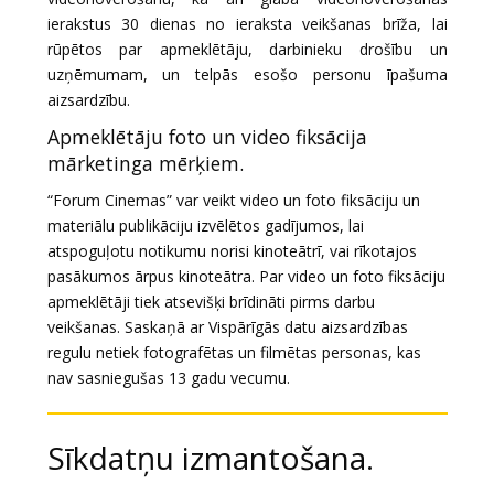
ierakstus 30 dienas no ieraksta veikšanas brīža, lai
rūpētos par apmeklētāju, darbinieku drošību un
uzņēmumam, un telpās esošo personu īpašuma
aizsardzību.
Apmeklētāju foto un video fiksācija
mārketinga mērķiem.
“Forum Cinemas” var veikt video un foto fiksāciju un
materiālu publikāciju izvēlētos gadījumos, lai
atspoguļotu notikumu norisi kinoteātrī, vai rīkotajos
pasākumos ārpus kinoteātra. Par video un foto fiksāciju
apmeklētāji tiek atsevišķi brīdināti pirms darbu
veikšanas.
Saskaņā ar Vispārīgās datu aizsardzības
regulu netiek fotografētas un filmētas personas, kas
nav sasniegušas 13 gadu vecumu.
Sīkdatņu izmantošana.