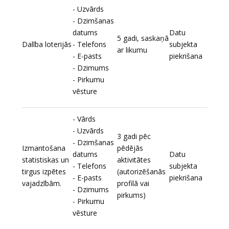
- Uzvārds
- Dzimšanas
datums
Datu
5 gadi, saskaņā
Dalība loterijās
- Telefons
subjekta
ar likumu
- E-pasts
piekrišana
- Dzimums
- Pirkumu
vēsture
- Vārds
- Uzvārds
3 gadi pēc
- Dzimšanas
Izmantošana
pēdējās
datums
Datu
statistiskas un
aktivitātes
- Telefons
subjekta
tirgus izpētes
(autorizēšanās
- E-pasts
piekrišana
vajadzībām.
profilā vai
- Dzimums
pirkums)
- Pirkumu
vēsture