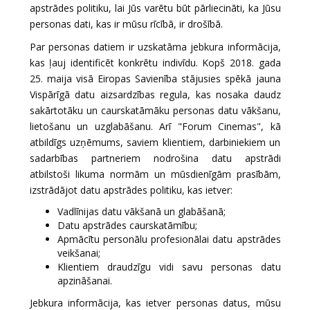
apstrādes politiku, lai Jūs varētu būt pārliecināti, ka Jūsu
personas dati, kas ir mūsu rīcībā, ir drošībā.
Par personas datiem ir uzskatāma jebkura informācija,
kas ļauj identificēt konkrētu indivīdu. Kopš 2018. gada
25. maija visā Eiropas Savienība stājusies spēkā jauna
Vispārīgā datu aizsardzības regula, kas nosaka daudz
sakārtotāku un caurskatāmāku personas datu vākšanu,
lietošanu un uzglabāšanu. Arī "Forum Cinemas", kā
atbildīgs uzņēmums, saviem klientiem, darbiniekiem un
sadarbības partneriem nodrošina datu apstrādi
atbilstoši likuma normām un mūsdienīgām prasībām,
izstrādājot datu apstrādes politiku, kas ietver:
Vadlīnijas datu vākšanā un glabāšanā;
Datu apstrādes caurskatāmību;
Apmācītu personālu profesionālai datu apstrādes
veikšanai;
Klientiem draudzīgu vidi savu personas datu
apzināšanai.
Jebkura informācija, kas ietver personas datus, mūsu