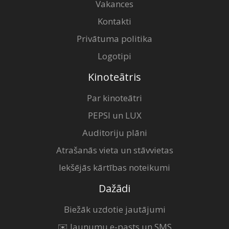
Vakances
Kontakti
Privātuma politika
Logotipi
Kinoteātris
Par kinoteātri
PEPSI un LUX
Auditoriju plāni
Atrašanās vieta un stāvvietas
Iekšējās kārtības noteikumi
Dažādi
Biežāk uzdotie jautājumi
✉️ Jaunumu e-pasts un SMS