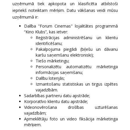
uzņēmumā tiek apkopota un klasificēta atbilstoši
iepriekš noteiktam mērķim. Datu vākšanas veidi mūsu
uzņēmumā ir:
Dalība "Forum Cinemas" lojalitātes programmā
“Kino Klubs”, kas ietver:
Reģistrācijas administrēšanu un klientu
identificēšanu;
Pakalpojuma piegādi (biļešu un dāvanu
karšu saņemšanu elektroniski);
Tiešo mārketingu;
Personalizētu automatizētu mārketinga
informācijas saņemšanu;
Dalību loterijās;
Izmantošanu statistiskas un tirgus izpētes
vajadzībām.
Sadarbības partneru datu apstrāde;
Korporatīvo klientu datu apstrāde;
Videonovērošana drošības uzturēšanas
vajadzībām;
Apmeklētāju foto un video fiksācija mārketinga
mērķiem.