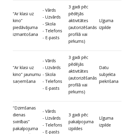
3 gadi pēc
- Vārds
“Ar klasi uz
pēdējās
- Uzvārds
kino”
aktivitātes
Līguma
- Skola
piedāvājuma
(autorizēšanās
izpilde
- Telefons
izmantošana
profilā vai
- E-pasts
pirkums)
3 gadi pēc
- Vārds
pēdējās
“Ar klasi uz
- Uzvārds
Datu
aktivitātes
kino” jaunumu
- Skola
subjekta
(autorizēšanās
saņemšana
- Telefons
piekrišana
profilā vai
- E-pasts
pirkums)
“Dzimšanas
- Vārds
dienas
3 gadi pēc
- Uzvārds
Līguma
svinības”
pakalpojuma
- Telefons
izpilde
pakalpojuma
izpildes
- E-pasts