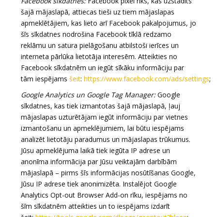
Facebook sīkdatnes:
Facebook pixel rīks, kas uzstādīts
šajā mājaslapā, attiecas tieši uz tiem mājaslapas
apmeklētājiem, kas lieto arī Facebook pakalpojumus, jo
šīs sīkdatnes nodrošina Facebook tīklā redzamo
reklāmu un satura pielāgošanu atbilstoši ierīces un
interneta pārlūka lietotāja interesēm. Atteikties no
Facebook sīkdatnēm un iegūt sīkāku informāciju par
tām iespējams
šeit
:
https://www.facebook.com/ads/settings
;
Google Analytics un Google Tag Manager:
Google
sīkdatnes, kas tiek izmantotas šajā mājaslapā, ļauj
mājaslapas uzturētājam iegūt informāciju par vietnes
izmantošanu un apmeklējumiem, lai būtu iespējams
analizēt lietotāju paradumus un mājaslapas trūkumus.
Jūsu apmeklējuma laikā tiek iegūta IP adrese un
anonīma informācija par Jūsu veiktajām darbībām
mājaslapā – pirms šīs informācijas nosūtīšanas Google,
Jūsu IP adrese tiek anonimizēta. Instalējot Google
Analytics Opt-out Browser Add-on rīku, iespējams no
šīm sīkdatnēm atteikties un to iespējams izdarīt