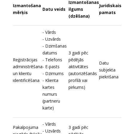
Izmantošanas
Izmantošana
Juridiskais
Datu veids
ilgums
mērķis
pamats
(dzēšana)
- Vārds
- Uzvārds
- Dzimšanas
datums
3 gadi pēc
Reģistrācijas
- Telefons
pēdējās
Datu
administrēšana
- E-pasts
aktivitātes
subjekta
un klientu
- Dzimums
(autorizēšanās
piekrišana
identificēšana
- Klienta
profilā vai
kartes
pirkums)
numurs
(partneru
karte)
- Vārds
Pakalpojuma
3 gadi pēc
- Uzvārds