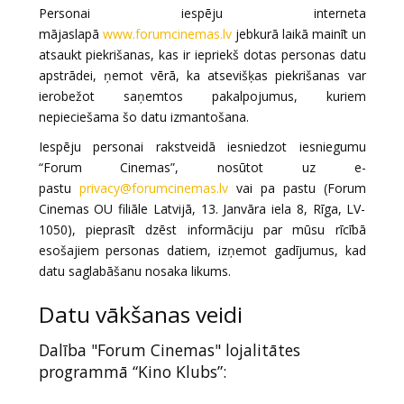
Personai iespēju interneta
mājaslapā
www.forumcinemas.lv
jebkurā laikā mainīt un
atsaukt piekrišanas, kas ir iepriekš dotas personas datu
apstrādei, ņemot vērā, ka atsevišķas piekrišanas var
ierobežot saņemtos pakalpojumus, kuriem
nepieciešama šo datu izmantošana.
Iespēju personai rakstveidā iesniedzot iesniegumu
“Forum Cinemas”, nosūtot uz e-
pastu
privacy@forumcinemas.lv
vai pa pastu (Forum
Cinemas OU filiāle Latvijā, 13. Janvāra iela 8, Rīga, LV-
1050), pieprasīt dzēst informāciju par mūsu rīcībā
esošajiem personas datiem, izņemot gadījumus, kad
datu saglabāšanu nosaka likums.
Datu vākšanas veidi
Dalība "Forum Cinemas" lojalitātes
programmā “Kino Klubs”: