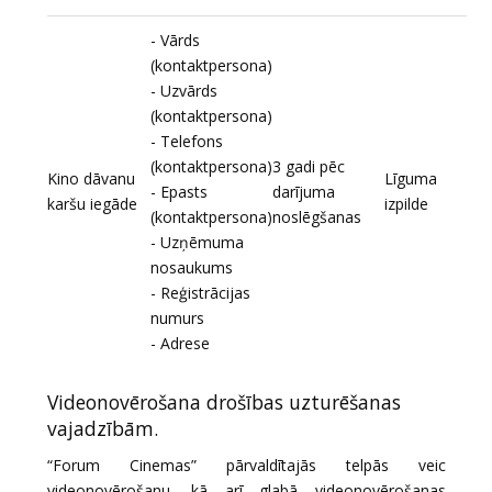
- Vārds
(kontaktpersona)
- Uzvārds
(kontaktpersona)
- Telefons
(kontaktpersona)
3 gadi pēc
Kino dāvanu
Līguma
- Epasts
darījuma
karšu iegāde
izpilde
(kontaktpersona)
noslēgšanas
- Uzņēmuma
nosaukums
- Reģistrācijas
numurs
- Adrese
Videonovērošana drošības uzturēšanas
vajadzībām.
“Forum Cinemas” pārvaldītajās telpās veic
videonovērošanu, kā arī glabā videonovērošanas