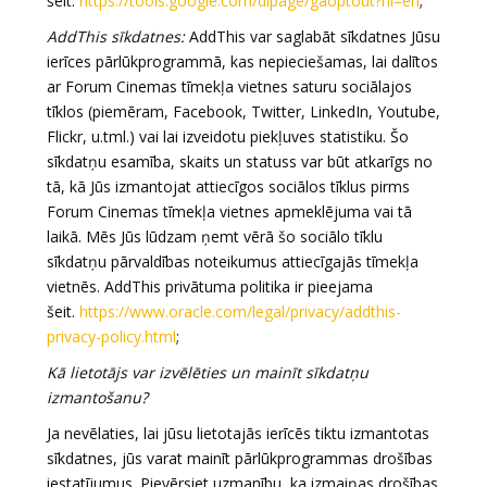
šeit:
https://tools.google.com/dlpage/gaoptout?hl=en
;
AddThis sīkdatnes:
AddThis var saglabāt sīkdatnes Jūsu
ierīces pārlūkprogrammā, kas nepieciešamas, lai dalītos
ar Forum Cinemas tīmekļa vietnes saturu sociālajos
tīklos (piemēram, Facebook, Twitter, LinkedIn, Youtube,
Flickr, u.tml.) vai lai izveidotu piekļuves statistiku. Šo
sīkdatņu esamība, skaits un statuss var būt atkarīgs no
tā, kā Jūs izmantojat attiecīgos sociālos tīklus pirms
Forum Cinemas tīmekļa vietnes apmeklējuma vai tā
laikā. Mēs Jūs lūdzam ņemt vērā šo sociālo tīklu
sīkdatņu pārvaldības noteikumus attiecīgajās tīmekļa
vietnēs. AddThis privātuma politika ir pieejama
šeit.
https://www.oracle.com/legal/privacy/addthis-
privacy-policy.html
;
Kā lietotājs var izvēlēties un mainīt sīkdatņu
izmantošanu?
Ja nevēlaties, lai jūsu lietotajās ierīcēs tiktu izmantotas
sīkdatnes, jūs varat mainīt pārlūkprogrammas drošības
iestatījumus. Pievērsiet uzmanību, ka izmaiņas drošības