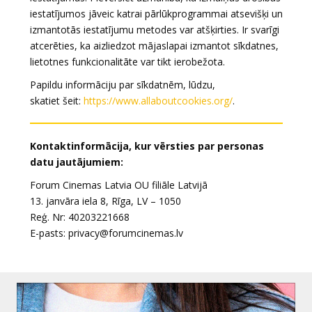
iestatījumos jāveic katrai pārlūkprogrammai atsevišķi un
izmantotās iestatījumu metodes var atšķirties. Ir svarīgi
atcerēties, ka aizliedzot mājaslapai izmantot sīkdatnes,
lietotnes funkcionalitāte var tikt ierobežota.
Papildu informāciju par sīkdatnēm, lūdzu,
skatiet šeit:
https://www.allaboutcookies.org/
.
Kontaktinformācija, kur vērsties par personas
datu jautājumiem:
Forum Cinemas Latvia OU filiāle Latvijā
13. janvāra iela 8, Rīga, LV – 1050
Reģ. Nr: 40203221668
E-pasts: privacy@forumcinemas.lv