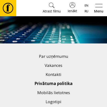
Ienākt
Atrast filmu
Menu
Filmas
🎵
Biļetes
Par uzņēmumu
Kultūra
Vakances
Kontakti
Pasākumi
Privātuma politika
Mobilās lietotnes
Ziņas
Logotipi