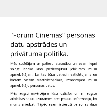
Dāvanu
kartes
Uzkodas
"Forum Cinemas" personas
B2B
datu apstrādes un
Kino
privātuma politika.
Klubs
Mēs strādājam ar patiesu aizrautību un esam lepni
sniegt labāko kino piedzīvojumu jebkuram mūsu
apmeklētājam. Lai tas būtu patiesi neatkārtojams un
katram viesim visatbilstošākais, izmantojam mūsu
apmeklētāju personas datus.
Mēs augsti novērtējam Jūsu uzticību un ar augstu
atbildības sajūtu izturamies pret jebkuru informāciju, ko
mums sniedzat. Tāpēc esam ieviesuši personas datu