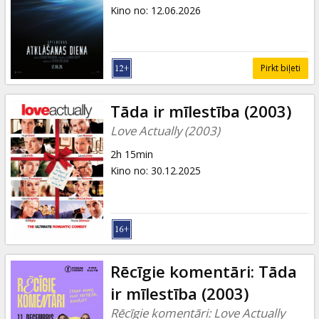
Dāvanu
Kino no
:
12.06.2026
kartes
Uzkodas
Pirkt biļeti
B2B
Tāda ir mīlestība (2003)
Love Actually (2003)
Kino
2h 15min
Klubs
Kino no
:
30.12.2025
Rēcīgie komentāri: Tāda
ir mīlestība (2003)
Rēcīgie komentāri: Love Actually