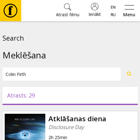
Ienākt
Atrast filmu
Menu
Filmas
Search
🎵
Meklēšana
Biļetes
Kultūra
Atrasts: 29
Pasākumi
Atklāšanas diena
Ziņas
Disclosure Day
2h 25min