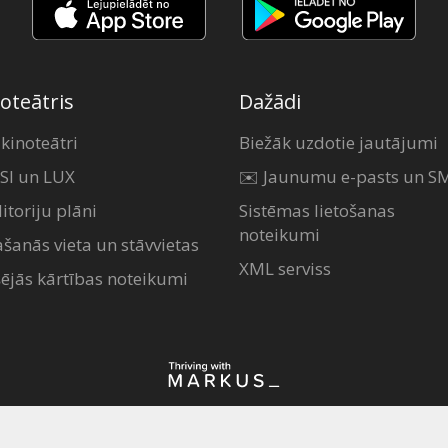
oteātris
Dažādi
 kinoteātri
Biežāk uzdotie jautājumi
SI un LUX
✉️ Jaunumu e-pasts un S
itoriju plāni
Sistēmas lietošanas
noteikumi
ašanās vieta un stāvvietas
XML serviss
šējās kārtības noteikumi