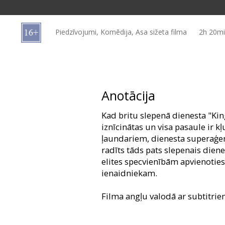
Dāvanu
kartes
Piedzīvojumi, Komēdija, Asa sižeta filma
2h 20m
Uzkodas
B2B
Anotācija
Kino
Kad britu slepenā dienesta "Ki
Klubs
iznīcinātas un visa pasaule ir 
ļaundariem, dienesta superaģenti
radīts tāds pats slepenais diene
elites specvienībām apvienotie
ienaidniekam.
Filma angļu valodā ar subtitrie