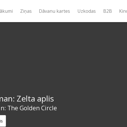
ākumi
Ziņas
Dāvanu kartes
Uzkodas
B2B
Kin
an: Zelta aplis
n: The Golden Circle
is