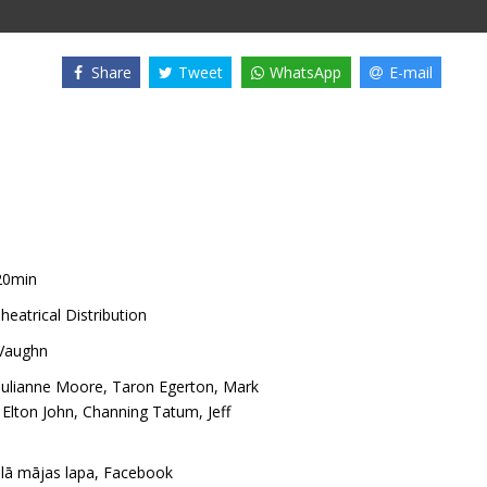
Share
Tweet
WhatsApp
E-mail
20min
heatrical Distribution
Vaughn
Julianne Moore
,
Taron Egerton
,
Mark
,
Elton John
,
Channing Tatum
,
Jeff
ālā mājas lapa
,
Facebook