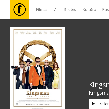
Filmas
🎵
Biļetes
Kultūra
Pas
Filmas
🎵
Biļetes
Kultūra
Kingsm
Pasākumi
Kingsma
Ziņas
Treiler