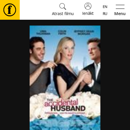
Ienākt
Atrast filmu
Menu
Filmas
🎵
Biļetes
Kultūra
Pasākumi
Ziņas