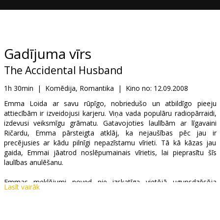
Dāvanu
kartes
Uzkodas
Gadījuma vīrs
The Accidental Husband
B2B
1h 30min
|
Komēdija, Romantika
|
Kino no:
12.09.2008
Kino
Emma Loida ar savu rūpīgo, nobriedušo un atbildīgo pieeju
attiecībām ir izveidojusi karjeru. Viņa vada populāru radiopārraidi,
Klubs
izdevusi veiksmīgu grāmatu. Gatavojoties laulībām ar līgavaini
Ričardu, Emma pārsteigta atklāj, ka nejaušības pēc jau ir
precējusies ar kādu pilnīgi nepazīstamu vīrieti. Tā kā kāzas jau
gaida, Emmai jāatrod noslēpumainais vīrietis, lai pieprasītu šīs
laulības anulēšanu.
Emmas meklējumi noved pie izskatīga vietējā ugunsdzēsēja
Lasīt vairāk
Patrika. Lai gan abu atšķirīgā pieeja dzīvei sākumā izraisa
domstarpības, Emma drīz vien sāk apbrīnot viņa bezrūpīgo
attieksmi. Nu Emmai jāizvēlas starp stabilo un nodrošināto nākotni