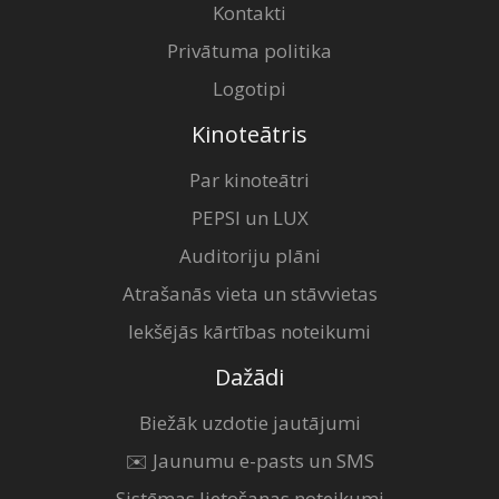
Kontakti
Privātuma politika
Logotipi
Kinoteātris
Par kinoteātri
PEPSI un LUX
Auditoriju plāni
Atrašanās vieta un stāvvietas
Iekšējās kārtības noteikumi
Dažādi
Biežāk uzdotie jautājumi
✉️ Jaunumu e-pasts un SMS
Sistēmas lietošanas noteikumi