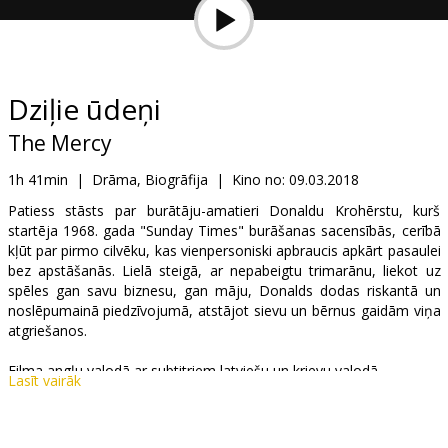
Dāvanu
kartes
Uzkodas
Dziļie ūdeņi
The Mercy
B2B
1h 41min
|
Drāma, Biogrāfija
|
Kino no:
09.03.2018
Kino
Patiess stāsts par burātāju-amatieri Donaldu Krohērstu, kurš
startēja 1968. gada "Sunday Times" burāšanas sacensībās, cerībā
Klubs
kļūt par pirmo cilvēku, kas vienpersoniski apbraucis apkārt pasaulei
bez apstāšanās. Lielā steigā, ar nepabeigtu trimarānu, liekot uz
spēles gan savu biznesu, gan māju, Donalds dodas riskantā un
noslēpumainā piedzīvojumā, atstājot sievu un bērnus gaidām viņa
atgriešanos.
Filma angļu valodā ar subtitriem latviešu un krievu valodā.
Lasīt vairāk
Izplatītājs:
Acme Film SIA