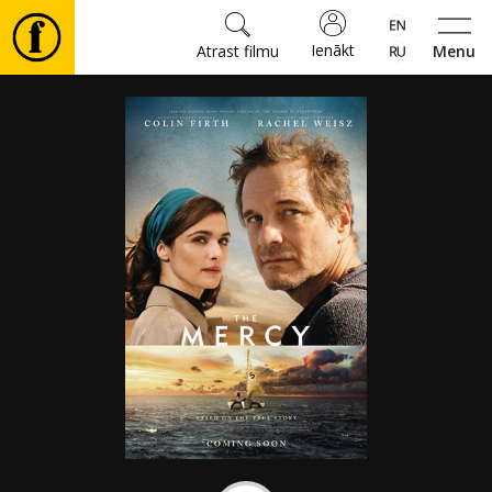
Ienākt
Atrast filmu
Menu
Filmas
🎵
Biļetes
Kultūra
Pasākumi
Ziņas