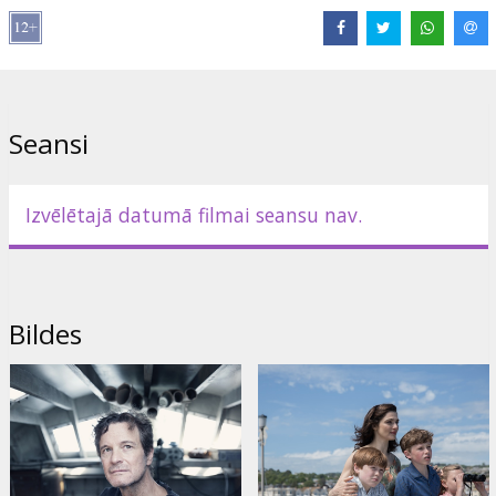
Režisors:
James Marsh
Lomās:
Colin Firth
,
Rachel Weisz
,
David Thewlis
,
Ken Stott
Saites:
IMDB
Seansi
Izvēlētajā datumā filmai seansu nav.
Bildes