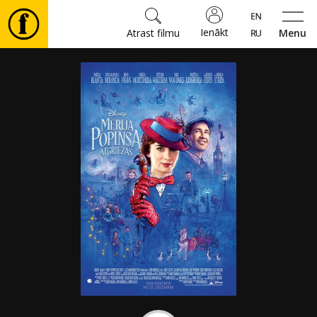
Ienākt
Atrast filmu
Menu
Filmas
🎵
Biļetes
Kultūra
Pasākumi
Ziņas