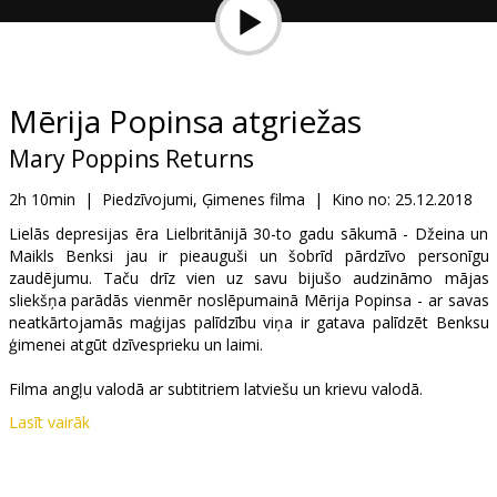
Dāvanu
kartes
Uzkodas
Mērija Popinsa atgriežas
Mary Poppins Returns
B2B
2h 10min
|
Piedzīvojumi, Ģimenes filma
|
Kino no:
25.12.2018
Kino
Lielās depresijas ēra Lielbritānijā 30-to gadu sākumā - Džeina un
Maikls Benksi jau ir pieauguši un šobrīd pārdzīvo personīgu
Klubs
zaudējumu. Taču drīz vien uz savu bijušo audzināmo mājas
sliekšņa parādās vienmēr noslēpumainā Mērija Popinsa - ar savas
neatkārtojamās maģijas palīdzību viņa ir gatava palīdzēt Benksu
ģimenei atgūt dzīvesprieku un laimi.
Filma angļu valodā ar subtitriem latviešu un krievu valodā.
Lasīt vairāk
Izplatītājs:
Latvian Theatrical Distribution
Režisors:
Rob Marshall