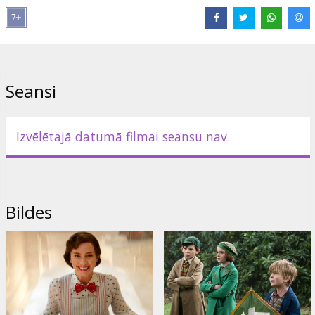
Lomās:
Emily Blunt
,
Lin-Manuel Miranda
,
Colin Firth
,
Meryl Streep
,
Ben Whishaw
,
Emily Mortimer
Saites:
IMDB
,
Facebook
,
Oficiālā mājas lapa
Seansi
Izvēlētajā datumā filmai seansu nav.
Bildes