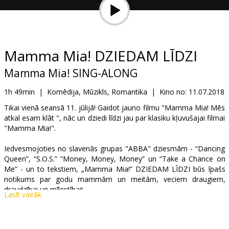
Dāvanu
kartes
Uzkodas
Mamma Mia! DZIEDAM LĪDZI
Mamma Mia! SING-ALONG
B2B
1h 49min
|
Komēdija, Mūzikls, Romantika
|
Kino no:
11.07.2018
Kino
Tikai vienā seansā 11. jūlijā! Gaidot jauno filmu "Mamma Mia! Mēs
atkal esam klāt ", nāc un dziedi līdzi jau par klasiku kļuvušajai filmai
Klubs
"Mamma Mia!".
Iedvesmojoties no slavenās grupas "ABBA" dziesmām - “Dancing
Queen”, “S.O.S.” “Money, Money, Money” un “Take a Chance on
Me” - un to tekstiem, „Mamma Mia!” DZIEDAM LĪDZI būs īpašs
notikums par godu mammām un meitām, veciem draugiem,
draudzībai un mīlestībai!
Lasīt vairāk
Filma angļu valodā ar dziesmu tekstiem karaokes versijā.