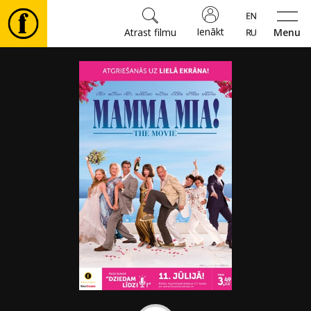
Ienākt
Atrast filmu
Menu
Filmas
🎵
Biļetes
Kultūra
Pasākumi
Ziņas