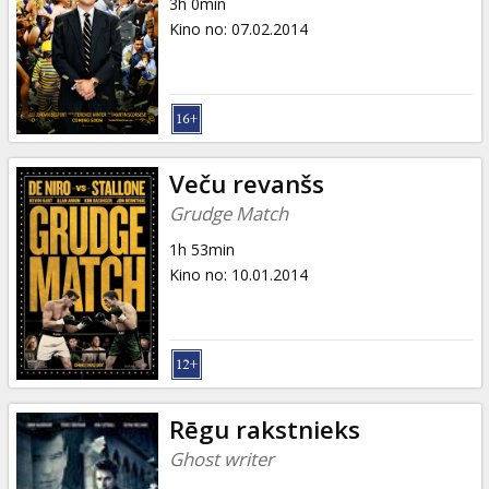
3h 0min
Kino no
:
07.02.2014
Veču revanšs
Grudge Match
1h 53min
Kino no
:
10.01.2014
Rēgu rakstnieks
Ghost writer