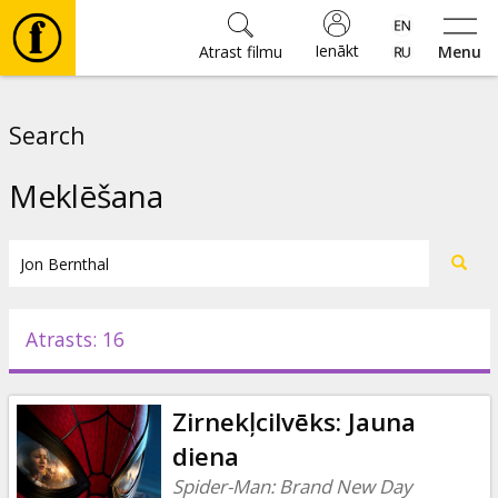
Ienākt
Atrast filmu
Menu
Filmas
Search
🎵
Meklēšana
Biļetes
Kultūra
Atrasts: 16
Pasākumi
Zirnekļcilvēks: Jauna
Ziņas
diena
Spider-Man: Brand New Day