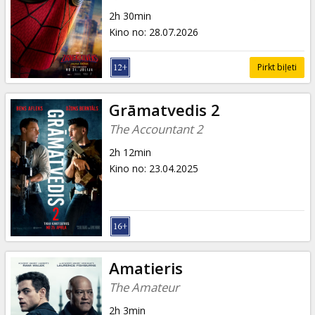
Dāvanu
2h 30min
kartes
Kino no
:
28.07.2026
Uzkodas
Pirkt biļeti
B2B
Grāmatvedis 2
The Accountant 2
Kino
2h 12min
Klubs
Kino no
:
23.04.2025
Amatieris
The Amateur
2h 3min