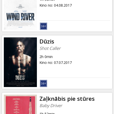
Kino no
:
04.08.2017
Dūzis
Shot Caller
2h 0min
Kino no
:
07.07.2017
Zaļknābis pie stūres
Baby Driver
1h 52min