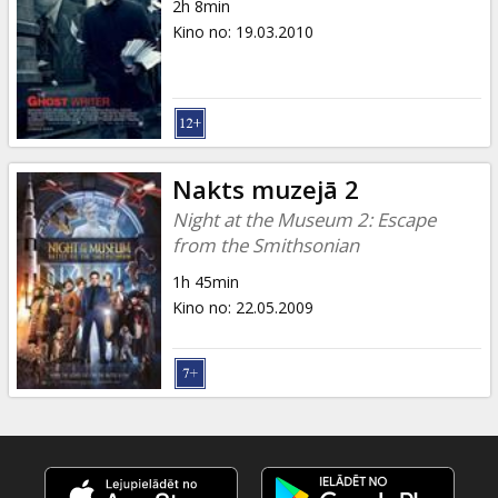
2h 8min
Kino no
:
19.03.2010
Nakts muzejā 2
Night at the Museum 2: Escape
from the Smithsonian
1h 45min
Kino no
:
22.05.2009