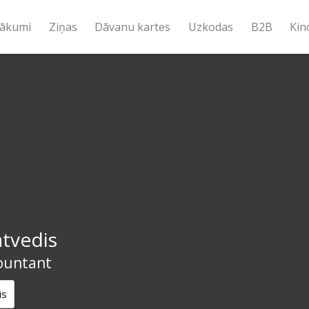
ākumi
Ziņas
Dāvanu kartes
Uzkodas
B2B
Kin
tvedis
ountant
is