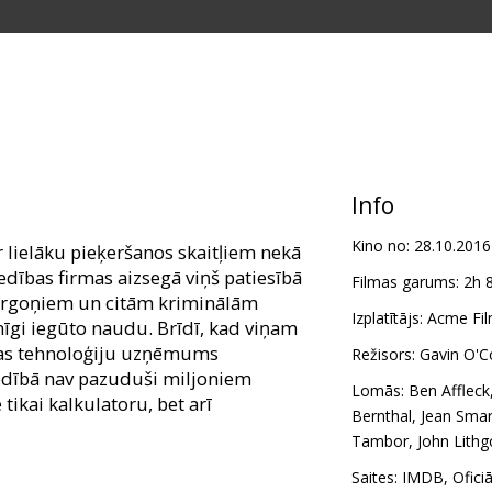
Info
Kino no:
28.10.2016
ar lielāku pieķeršanos skaitļiem nekā
dības firmas aizsegā viņš patiesībā
Filmas garums:
2h 
tirgoņiem un citām kriminālām
Izplatītājs:
Acme Fil
mīgi iegūto naudu. Brīdī, kad viņam
kas tehnoloģiju uzņēmums
Režisors:
Gavin O'C
vedībā nav pazuduši miljoniem
Lomās:
Ben Affleck
 tikai kalkulatoru, bet arī
Bernthal
,
Jean Smar
Tambor
,
John Lith
m latviešu un krievu valodā.
Saites:
IMDB
,
Ofici