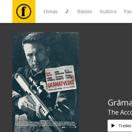
Filmas
🎵
Biļetes
Kultūra
Pas
Filmas
🎵
Biļetes
Kultūra
Grāma
Pasākumi
The Acc
Ziņas
Treiler