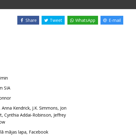
Share
Tweet
WhatsApp
E-mail
8min
m SIA
onnor
,
Anna Kendrick
,
J.K. Simmons
,
Jon
t
,
Cynthia Addai-Robinson
,
Jeffrey
gow
ālā mājas lapa
,
Facebook