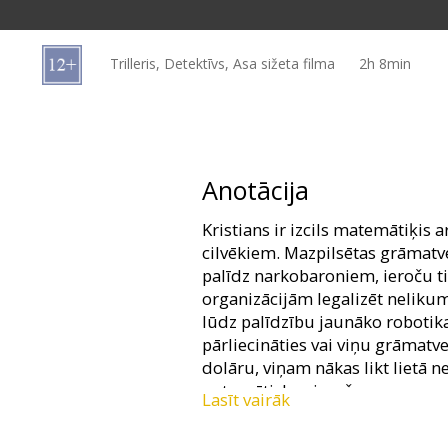
Dāvanu
kartes
Trilleris, Detektīvs, Asa sižeta filma
2h 8min
Uzkodas
B2B
Anotācija
Kino
Kristians ir izcils matemātiķis 
Klubs
cilvēkiem. Mazpilsētas grāmatve
palīdz narkobaroniem, ieroču 
organizācijām legalizēt neliku
lūdz palīdzību jaunāko roboti
pārliecināties vai viņu grāmat
dolāru, viņam nākas likt lietā ne
automātiskos ieročus.
Lasīt vairāk
Filma angļu valodā ar subtitrie