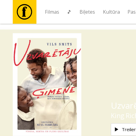
Filmas
🎵
Biļetes
Kultūra
Pas
Filmas
🎵
Biļetes
Kultūra
Uzvar
Pasākumi
King Ric
Ziņas
Treiler