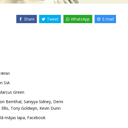
Share
Tweet
WhatsApp
E-mail
24min
m SIA
Marcus Green
Jon Bernthal
,
Saniyya Sidney
,
Demi
Ellis
,
Tony Goldwyn
,
Kevin Dunn
ālā mājas lapa
,
Facebook