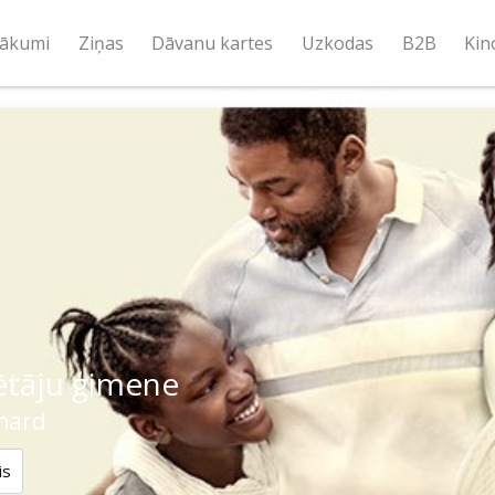
ākumi
Ziņas
Dāvanu kartes
Uzkodas
B2B
Kin
ētāju ģimene
hard
is