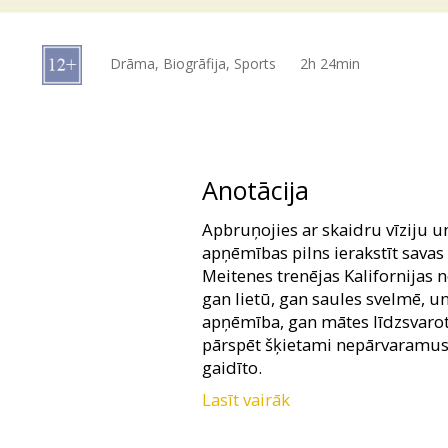
Dāvanu
kartes
Drāma, Biogrāfija, Sports
2h 24min
Uzkodas
B2B
Anotācija
Kino
Apbruņojies ar skaidru vīziju u
Klubs
apņēmības pilns ierakstīt savas
Meitenes trenējas Kalifornijas 
gan lietū, gan saules svelmē, u
apņēmība, gan mātes līdzsvarotā
pārspēt šķietami nepārvaramus 
gaidīto.
Lasīt vairāk
Filma angļu valodā ar subtitrie