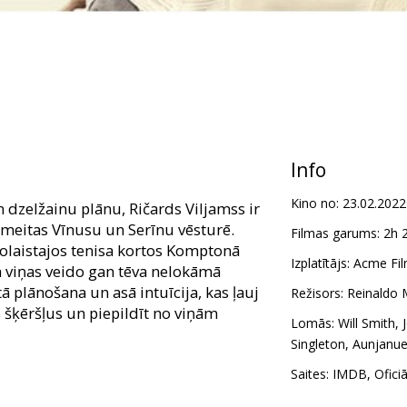
Info
Kino no:
23.02.2022
n dzelžainu plānu, Ričards Viljamss ir
 meitas Vīnusu un Serīnu vēsturē.
Filmas garums:
2h 
nolaistajos tenisa kortos Komptonā
Izplatītājs:
Acme Fil
n viņas veido gan tēva nelokāmā
 plānošana un asā intuīcija, kas ļauj
Režisors:
Reinaldo 
šķēršļus un piepildīt no viņām
Lomās:
Will Smith
,
Singleton
,
Aunjanue 
m latviešu un krievu valodā.
Saites:
IMDB
,
Ofici