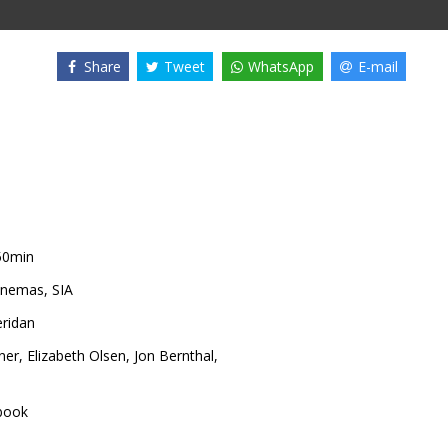
Share
Tweet
WhatsApp
E-mail
50min
nemas, SIA
eridan
ner
,
Elizabeth Olsen
,
Jon Bernthal
,
book