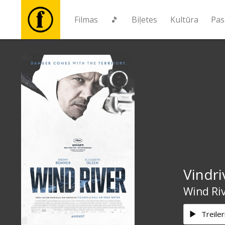
Filmas
🎵
Biļetes
Kultūra
Pas
Filmas
🎵
Biļetes
Kultūra
Vindri
Pasākumi
Wind Ri
Ziņas
Treiler