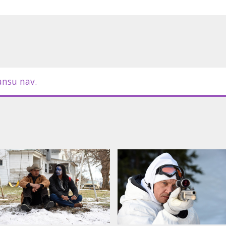
Certain Regard balvu kā labākais
m latviešu un krievu valodā.
ansu nav.