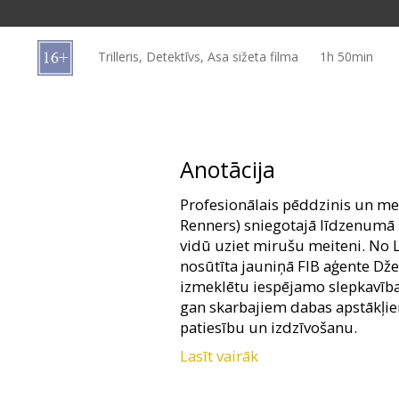
Dāvanu
kartes
Trilleris, Detektīvs, Asa sižeta filma
1h 50min
Uzkodas
B2B
Anotācija
Kino
Profesionālais pēddzinis un me
Klubs
Renners) sniegotajā līdzenumā 
vidū uziet mirušu meiteni. No 
nosūtīta jauniņā FIB aģente Dže
izmeklētu iespējamo slepkavības
gan skarbajiem dabas apstākļie
patiesību un izdzīvošanu.
Lasīt vairāk
Filmu režisējis Teilors Šeridan
filmai "Hell or High Water"). P