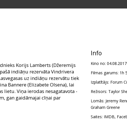
Info
Kino no:
04.08.2017
dnieks Korijs Lamberts (Džeremijs
pašā indiāņu rezervāta Vindrivera
Filmas garums:
1h 
Lasvegasas uz indiāņu rezervātu tiek
Izplatītājs:
Forum Ci
ina Bannere (Elizabete Olsena), lai
 lietu. Viņa ierodas nesagatavota -
Režisors:
Taylor Sh
m, gan gaidāmajai cīņai par
Lomās:
Jeremy Ren
Graham Greene
s (Oscar® nominācija par scenāriju
Saites:
IMDB
,
Face
ar filmu "Vindrivera" Šeridans saņēmis