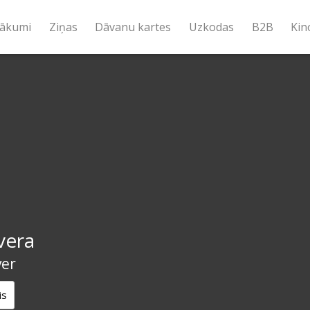
ākumi
Ziņas
Dāvanu kartes
Uzkodas
B2B
Kin
vera
ver
is