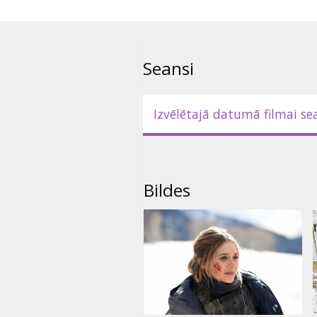
šī gada Kannu kinofestivāla Un 
režisors.
Filma angļu valodā ar subtitrie
Seansi
Izvēlētajā datumā filmai se
Bildes