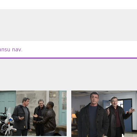
ās lomas atveido leģendārie aktieri
lver Linings Playbook) un Silvestrs
s).
m latviešu un krievu valodā.
ansu nav.