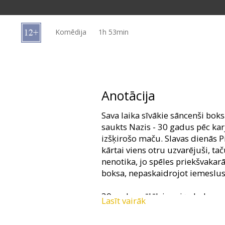
Dāvanu
kartes
Komēdija
1h 53min
Uzkodas
B2B
Anotācija
Kino
Sava laika sīvākie sāncenši boksā
Klubs
saukts Nazis - 30 gadus pēc kar
izšķirošo maču. Slavas dienās P
kārtai viens otru uzvarējuši, ta
nenotika, jo spēles priekšvakarā
boksa, nepaskaidrojot iemeslus
30 gadus vēlāk jauniņs boksa m
Lasīt vairāk
nopelnīt, pierunā abus sāncenšu
maču, lai noskaidrotu uzvarētā