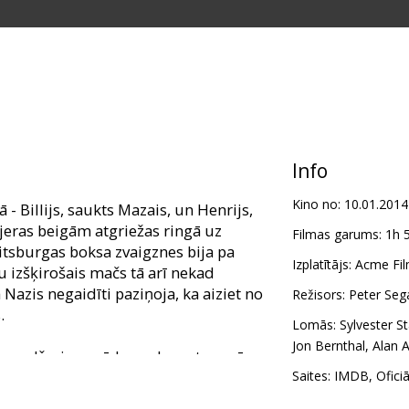
Info
Kino no:
10.01.2014
 - Billijs, saukts Mazais, un Henrijs,
jeras beigām atgriežas ringā uz
Filmas garums:
1h 
itsburgas boksa zvaigznes bija pa
Izplatītājs:
Acme Fil
ču izšķirošais mačs tā arī nekad
 Nazis negaidīti paziņoja, ka aiziet no
Režisors:
Peter Seg
.
Lomās:
Sylvester St
Jon Bernthal
,
Alan A
enedžeris, cerēdams, ka ar to varēs
s atgriezties ringā uz izšķirošo
Saites:
IMDB
,
Ofici
ju.