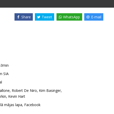
Share
Tweet
WhatsApp
E-mail
53min
m SIA
al
allone
,
Robert De Niro
,
Kim Basinger
,
rkin
,
Kevin Hart
ālā mājas lapa
,
Facebook