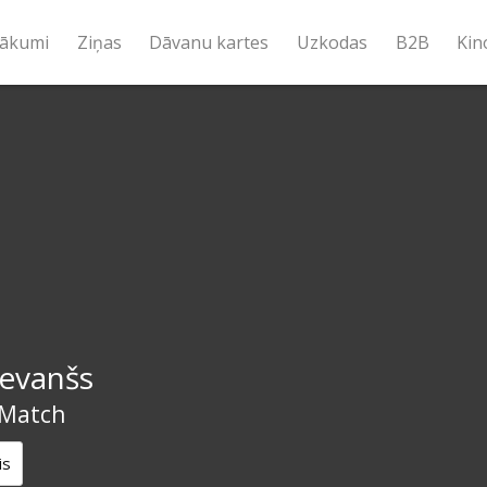
ākumi
Ziņas
Dāvanu kartes
Uzkodas
B2B
Kin
revanšs
Match
is