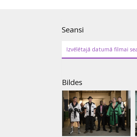
Komēdijā „Veču revanšs” galven
Roberts de Niro (Raging Bull, Si
Satllone (Rocky, The Expendable
Seansi
Filma angļu valodā ar subtitrie
Izvēlētajā datumā filmai se
Bildes