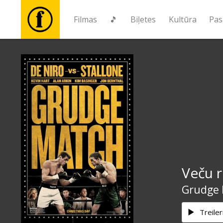
Filmas
🎵
Biļetes
Kultūra
Pas
Filmas
🎵
Biļetes
Kultūra
Veču 
Pasākumi
Grudge 
Ziņas
Treiler