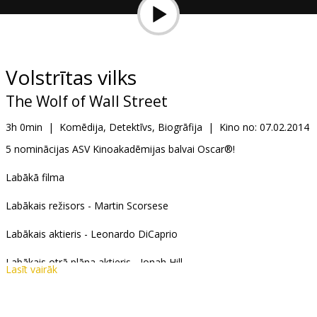
Dāvanu
kartes
Uzkodas
Volstrītas vilks
The Wolf of Wall Street
B2B
3h 0min
|
Komēdija, Detektīvs, Biogrāfija
|
Kino no:
07.02.2014
Kino
5 nominācijas ASV Kinoakadēmijas balvai Oscar®!
Klubs
Labākā filma
Labākais režisors - Martin Scorsese
Labākais aktieris - Leonardo DiCaprio
Labākais otrā plāna aktieris - Jonah Hill
Lasīt vairāk
Labākais adaptētais scenārijs