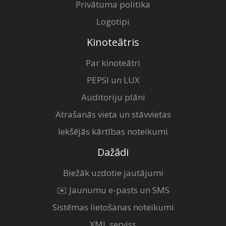
Privātuma politika
Logotipi
Kinoteātris
Par kinoteātri
PEPSI un LUX
Auditoriju plāni
Atrašanās vieta un stāvvietas
Iekšējās kārtības noteikumi
Dažādi
Biežāk uzdotie jautājumi
✉️ Jaunumu e-pasts un SMS
Sistēmas lietošanas noteikumi
XML serviss