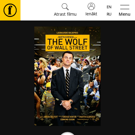
Ienākt
Atrast filmu
Menu
Filmas
🎵
Biļetes
Kultūra
Pasākumi
Ziņas