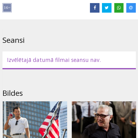
Balva Golden Globe® - labākais aktieris (komēdijas vai mūzikla
žanrā) - Leonardo DiCaprio!
Režisora Mārtina Skorsēzes jaunā filma!
Filmas pamatā - patiess stāsts par Džordanu Belfortu (Leonardo
Seansi
Di Kaprio), kurš kļūst par vienu no veiksmīgākajiem brokeriem
Volstrītā. Desmit gadus vēlāk viņa veiksmes impērija sāk brukt, un
viņš tiek apsūdzēts spekulatīvos darījumos un finansu mahinācijās.
Izvēlētajā datumā filmai seansu nav.
Filma uzņemta pēc Džordana Belforta autobiogrāfijām „The Wolf
of Wall street” un „Catching the Wolf of Wall Street”.
Filma angļu valodā ar subtitriem latviešu un krievu valodā.
Bildes
Izplatītājs:
Forum Cinemas, SIA
Režisors:
Martin Scorsese
Lomās:
Leonardo DiCaprio
,
Matthew McConaughey
,
Jonah Hill
,
Jon Favreau
,
Margot Robbie
,
Spike Jonze
,
Jon Bernthal
Saites:
IMDB
,
Oficiālā mājas lapa
,
Facebook