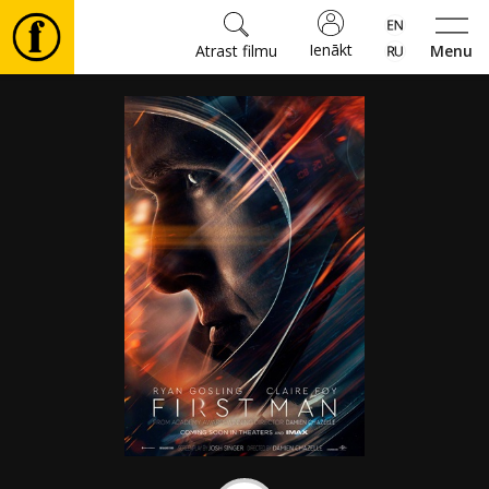
Ienākt
Atrast filmu
Menu
Filmas
🎵
Biļetes
Kultūra
Pasākumi
Ziņas