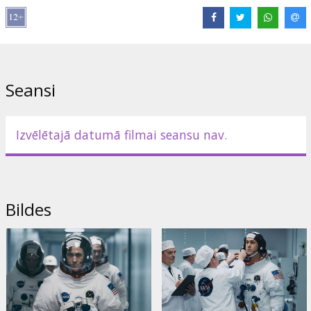
Saites:
IMDB
,
Oficiālā mājas lapa
,
Facebook
Seansi
Izvēlētajā datumā filmai seansu nav.
Bildes