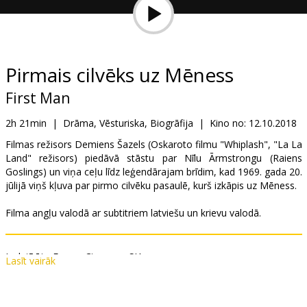
Dāvanu
kartes
Uzkodas
Pirmais cilvēks uz Mēness
First Man
B2B
2h 21min
|
Drāma, Vēsturiska, Biogrāfija
|
Kino no:
12.10.2018
Kino
Filmas režisors Demiens Šazels (Oskaroto filmu "Whiplash", "La La
Land" režisors) piedāvā stāstu par Nīlu Ārmstrongu (Raiens
Klubs
Goslings) un viņa ceļu līdz leģendārajam brīdim, kad 1969. gada 20.
jūlijā viņš kļuva par pirmo cilvēku pasaulē, kurš izkāpis uz Mēness.
Filma angļu valodā ar subtitriem latviešu un krievu valodā.
Izplatītājs:
Forum Cinemas, SIA
Lasīt vairāk
Režisors:
Damien Chazelle
Lomās:
Ryan Gosling
,
Claire Foy
,
Jon Bernthal
,
Jason Clarke
,
Kyle
Chandler
,
Corey Stoll