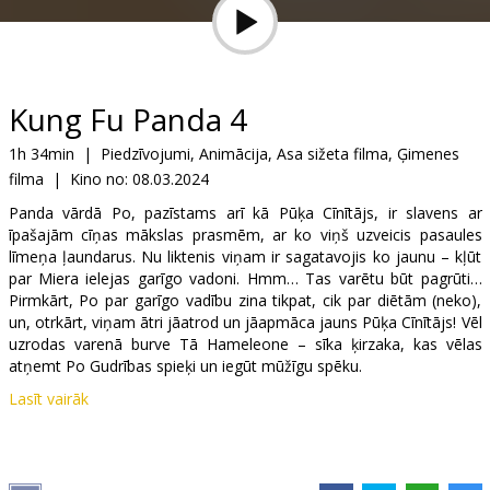
Dāvanu
kartes
Uzkodas
Kung Fu Panda 4
1h 34min
|
Piedzīvojumi, Animācija, Asa sižeta filma, Ģimenes
B2B
filma
|
Kino no:
08.03.2024
Panda vārdā Po, pazīstams arī kā Pūķa Cīnītājs, ir slavens ar
Kino
īpašajām cīņas mākslas prasmēm, ar ko viņš uzveicis pasaules
Klubs
līmeņa ļaundarus. Nu liktenis viņam ir sagatavojis ko jaunu – kļūt
par Miera ielejas garīgo vadoni. Hmm… Tas varētu būt pagrūti…
Pirmkārt, Po par garīgo vadību zina tikpat, cik par diētām (neko),
un, otrkārt, viņam ātri jāatrod un jāapmāca jauns Pūķa Cīnītājs! Vēl
uzrodas varenā burve Tā Hameleone – sīka ķirzaka, kas vēlas
atņemt Po Gudrības spieķi un iegūt mūžīgu spēku.
Lasīt vairāk
Filma šādās valodu versijās:
- latviešu valodā;