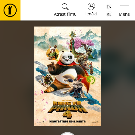
Ienākt
Atrast filmu
Menu
Filmas
🎵
Biļetes
Kultūra
Pasākumi
Ziņas