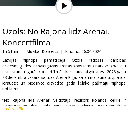
Dāvanu
kartes
Uzkodas
Ozols: No Rajona līdz Arēnai.
Koncertfilma
B2B
1h 51min
|
Mūzika, Koncerts
|
Kino no:
26.04.2024
Kino
Latvijas hiphopa pamatlicēja Ozola radošās darbības
divdesmitgades iespaidīgākais arēnas šovs iemūžināts krāšņā teju
Klubs
divu stundu garā koncertfilmā, kas ļaus atgriezties 2023.gada
28.decembra vakara sajūtās Arēnā Rīga, kā arī no jauna tuvplānos
ieraudzīt un piedzīvot aizvadītā gada lielāko pašmāju hiphopa
notikumu.
“No Rajona līdz Arēnai” veidotājs, režisors Rolands Rekke ir
apkopojis ne tikai Ozola vairāk nekā divdesmit gadu muzikālo
Lasīt vairāk
veikumu, bet arī komentārus un atziņas no mūziķiem un laika
biedriem, kas piedalījušies lielkoncertā. Savukārt šova skaņu
inženieris Didzis Simanovičs iemūžinājis un apstrādājis mākslinieku