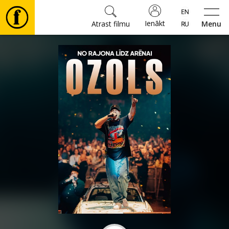
Ienākt
Atrast filmu
Menu
Filmas
🎵
Biļetes
Kultūra
Pasākumi
Ziņas