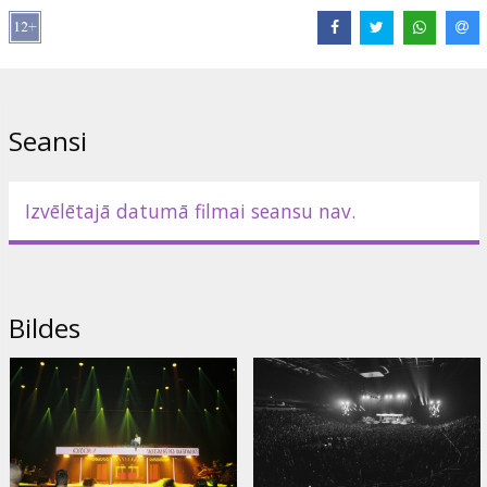
dzīvo izpildījumu. Koncertieraksts secīgi iziet cauri spilgtākajiem
šova momentiem. Tam ir divas daļas, no kurām pirmā veltīta
saspēlei ar Latvijas Radio Bigband un Kristīni Prauliņu, savukārt
otrā daļa izteikti atklāj hiphopa žanra būtību un reizē ir
retrospektīvs atskats uz spilgtākajiem daiļrades garadarbiem, kuru
pārsteigumiem pilnajos priekšnesumos līdzās Ozolam uz lielās
Seansi
skatuves redzami tādi viesmākslinieki kā Dons, Gustavo, Čižiks,
ansis, rolands če, Prusax, xantikvariāts, Steps, Hotte, Kurts,
Edavārdi, Rick Feds, NiklāvZ un DJ PM2AM.
Izvēlētajā datumā filmai seansu nav.
Filma caur šešpadsmit kameru objektīviem ļauj vēlreiz izdzīvot
mākslinieku uzstāšanos un detaļās ieraudzīt tādus leģendārus
hitus kā “Rajons”, “Cīņa”, “O.Z.O.Ls”, jaunā albuma spilgtāko singlu
“8 pa 8”, “1979”, “Pazudušais Dēls” u.c. pirmatskaņojumums, kā arī
iespaidīgu kopdziesmu izpildījumus – “Salauzta sirds” (pied. Dons)
Bildes
un Gustavo jaunākā albuma tituldziesmu “Tagad tikai sākās” kopā
ar Čižiku. Skatītāji varēs ielūkoties arī Arēnas aizskatuvē, ieraudzīt
koncertu no otras puses aiz tumšā priekškara, sajust atmosfēru
un emocijas, kas valdīja lielkoncerta dalībnieku ģērbtuvēs un pirms
kāpšanas uz skatuves.
Filma latviešu valodā.