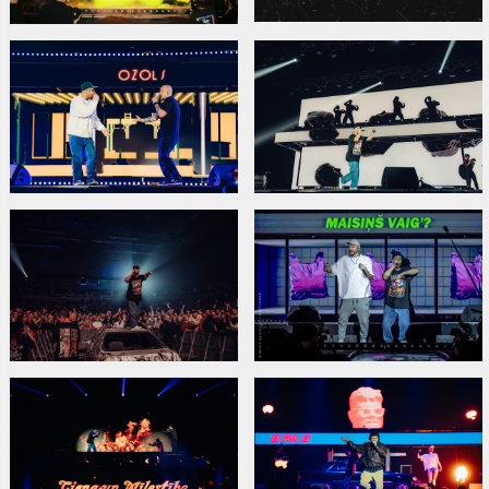
Izplatītājs:
SIA URBAN CLOTHING
Režisors:
Rolands Rekke
Saites:
Facebook