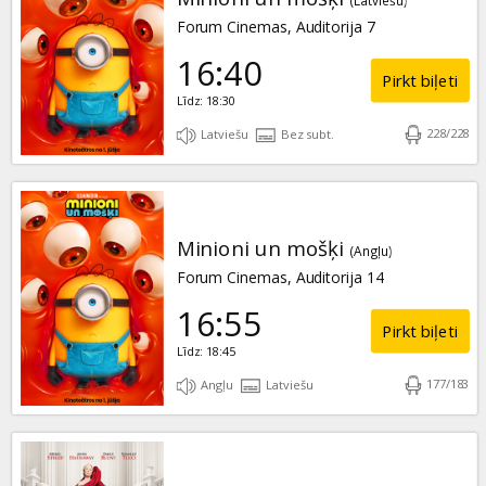
(Latviešu)
Forum Cinemas, Auditorija 7
16:40
Pirkt biļeti
Līdz: 18:30
228
/
228
Latviešu
Bez subt.
Minioni un mošķi
(Angļu)
Forum Cinemas, Auditorija 14
16:55
Pirkt biļeti
Līdz: 18:45
177
/
183
Angļu
Latviešu