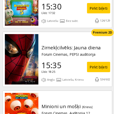
15:30
Pirkt biļeti
Līdz: 17:32
124
/
129
Latviešu
Bez subt.
Premium 2D
Zirnekļcilvēks: Jauna diena
Forum Cinemas, PEPSI auditorija
15:35
Pirkt biļeti
Līdz: 18:25
534
/
602
Angļu
Latviešu, Krievu
Minioni un mošķi
(Krievu)
Forum Cinemas, Auditorija 12