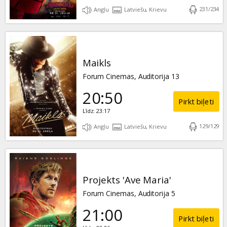
231
/
234
Angļu
Latviešu, Krievu
Maikls
Forum Cinemas, Auditorija 13
20:50
Pirkt biļeti
Līdz: 23:17
129
/
129
Angļu
Latviešu, Krievu
Projekts 'Ave Maria'
Forum Cinemas, Auditorija 5
21:00
Pirkt biļeti