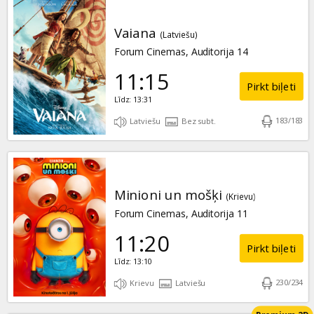
Vaiana
(Latviešu)
Forum Cinemas, Auditorija 14
11:15
Pirkt biļeti
Līdz: 13:31
183
/
183
Latviešu
Bez subt.
Minioni un mošķi
(Krievu)
Forum Cinemas, Auditorija 11
11:20
Pirkt biļeti
Līdz: 13:10
230
/
234
Krievu
Latviešu