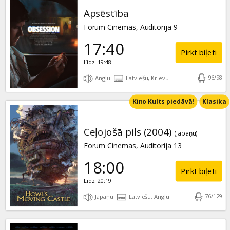
Apsēstība
Forum Cinemas, Auditorija 9
17:40
Pirkt biļeti
Līdz: 19:48
96
/
98
Angļu
Latviešu, Krievu
Kino Kults piedāvā!
Klasika
Ceļojošā pils (2004)
(Japāņu)
Forum Cinemas, Auditorija 13
18:00
Pirkt biļeti
Līdz: 20:19
76
/
129
Japāņu
Latviešu, Angļu