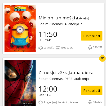
Minioni un mošķi
(Latviešu)
Forum Cinemas, Auditorija 7
11:50
Pirkt biļeti
Līdz: 13:40
226
/
228
Latviešu
Bez subt.
3D
Zirnekļcilvēks: Jauna diena
Forum Cinemas, PEPSI auditorija
12:00
Pirkt biļeti
Līdz: 14:50
537
/
602
Angļu
Latviešu, Krievu