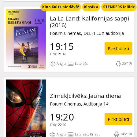
Kino Kults piedāvā!
Klasika
STENDERS ielūdz
La La Land: Kalifornijas sapņi
(2016)
Forum Cinemas, DELFI LUX auditorija
19:15
Pirkt biļeti
Līdz: 21:43
25
/
109
Angļu
Latviešu
Zirnekļcilvēks: Jauna diena
Forum Cinemas, Auditorija 14
19:20
Pirkt biļeti
Līdz: 22:10
145
/
183
Angļu
Latviešu, Krievu