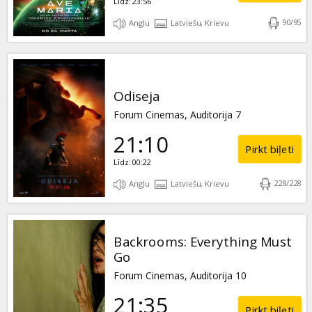
Līdz: 23:56
90
/
95
Angļu
Latviešu, Krievu
Odiseja
Forum Cinemas, Auditorija 7
21:10
Pirkt biļeti
Līdz: 00:22
228
/
228
Angļu
Latviešu, Krievu
Backrooms: Everything Must
Go
Forum Cinemas, Auditorija 10
21:35
Pirkt biļeti