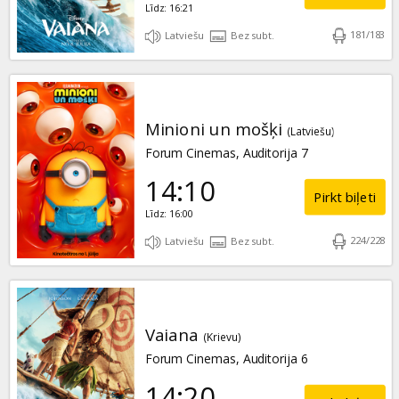
Līdz: 16:21
181
/
183
Latviešu
Bez subt.
Minioni un mošķi
(Latviešu)
Forum Cinemas, Auditorija 7
14:10
Pirkt biļeti
Līdz: 16:00
224
/
228
Latviešu
Bez subt.
Vaiana
(Krievu)
Forum Cinemas, Auditorija 6
14:20