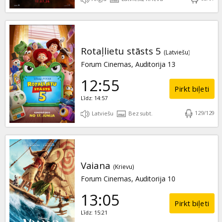
Rotaļlietu stāsts 5
(Latviešu)
Forum Cinemas, Auditorija 13
12:55
Pirkt biļeti
Līdz: 14:57
129
/
129
Latviešu
Bez subt.
Vaiana
(Krievu)
Forum Cinemas, Auditorija 10
13:05
Pirkt biļeti
Līdz: 15:21