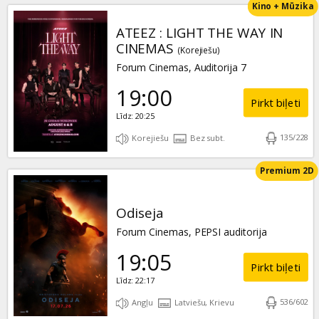
Kino + Mūzika
ATEEZ : LIGHT THE WAY IN
CINEMAS
(Korejiešu)
Forum Cinemas, Auditorija 7
19:00
Pirkt biļeti
Līdz: 20:25
135
/
228
Korejiešu
Bez subt.
Premium 2D
Odiseja
Forum Cinemas, PEPSI auditorija
19:05
Pirkt biļeti
Līdz: 22:17
536
/
602
Angļu
Latviešu, Krievu