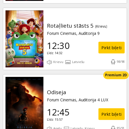
Rotaļlietu stāsts 5
(Krievu)
Forum Cinemas, Auditorija 9
12:30
Pirkt biļeti
Līdz: 14:32
98
/
98
Krievu
Latviešu
Premium 2D
Odiseja
Forum Cinemas, Auditorija 4 LUX
12:45
Pirkt biļeti
Līdz: 15:57
85
/
91
Angļu
Latviešu, Krievu