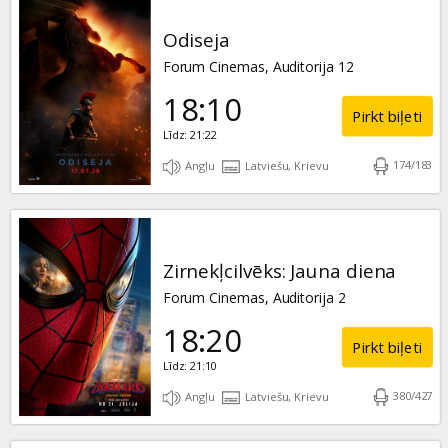
Odiseja
Forum Cinemas, Auditorija 12
18:10
Pirkt biļeti
Līdz: 21:22
174
/
183
Angļu
Latviešu, Krievu
Zirnekļcilvēks: Jauna diena
Forum Cinemas, Auditorija 2
18:20
Pirkt biļeti
Līdz: 21:10
380
/
427
Angļu
Latviešu, Krievu