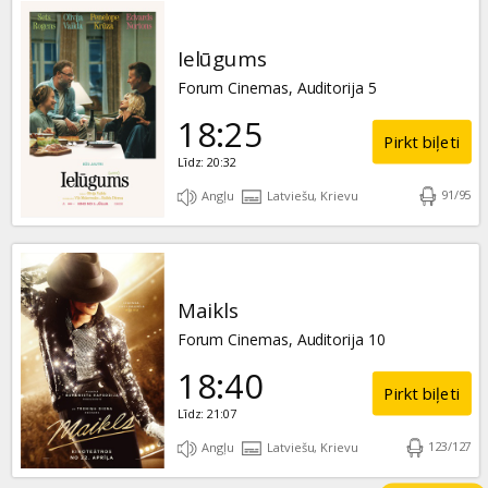
Ielūgums
Forum Cinemas, Auditorija 5
18:25
Pirkt biļeti
Līdz: 20:32
91
/
95
Angļu
Latviešu, Krievu
Maikls
Forum Cinemas, Auditorija 10
18:40
Pirkt biļeti
Līdz: 21:07
123
/
127
Angļu
Latviešu, Krievu