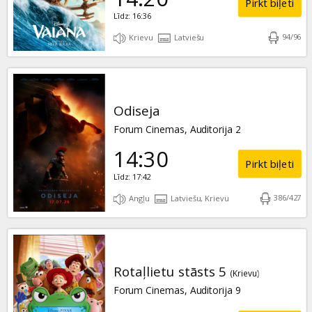
Pirkt biļeti
Līdz: 16:36
94
/
96
Krievu
Latviešu
Odiseja
Forum Cinemas, Auditorija 2
14:30
Pirkt biļeti
Līdz: 17:42
386
/
427
Angļu
Latviešu, Krievu
Rotaļlietu stāsts 5
(Krievu)
Forum Cinemas, Auditorija 9