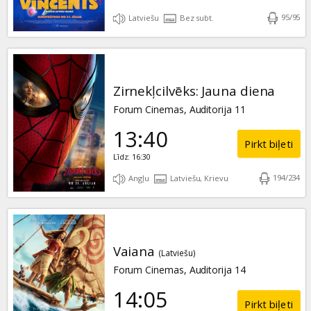
95
/
95
Latviešu
Bez subt.
Zirnekļcilvēks: Jauna diena
Forum Cinemas, Auditorija 11
13:40
Pirkt biļeti
Līdz: 16:30
194
/
234
Angļu
Latviešu, Krievu
Vaiana
(Latviešu)
Forum Cinemas, Auditorija 14
14:05
Pirkt biļeti