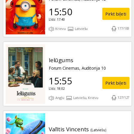
15:50
Pirkt biļeti
Līdz: 17:40
177
/
183
Krievu
Latviešu
Ielūgums
Forum Cinemas, Auditorija 10
15:55
Pirkt biļeti
Līdz: 18:02
127
/
127
Angļu
Latviešu, Krievu
Valītis Vincents
(Latviešu)