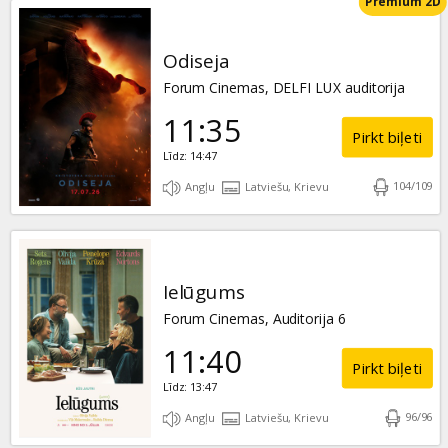
Premium 2D
Odiseja
Forum Cinemas, DELFI LUX auditorija
11:35
Pirkt biļeti
Līdz: 14:47
104
/
109
Angļu
Latviešu, Krievu
Ielūgums
Forum Cinemas, Auditorija 6
11:40
Pirkt biļeti
Līdz: 13:47
96
/
96
Angļu
Latviešu, Krievu