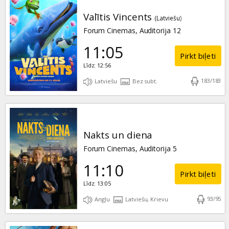
Valītis Vincents
(Latviešu)
Forum Cinemas, Auditorija 12
11:05
Pirkt biļeti
Līdz: 12:56
183
/
183
Latviešu
Bez subt.
Nakts un diena
Forum Cinemas, Auditorija 5
11:10
Pirkt biļeti
Līdz: 13:05
93
/
95
Angļu
Latviešu, Krievu