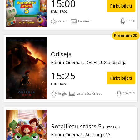
15:00
Pirkt biļeti
Līdz: 17:02
98
/
98
Krievu
Latviešu
Premium 2D
Odiseja
Forum Cinemas, DELFI LUX auditorija
15:25
Pirkt biļeti
Līdz: 18:37
107
/
109
Angļu
Latviešu, Krievu
Rotaļlietu stāsts 5
(Latviešu)
Forum Cinemas, Auditorija 13