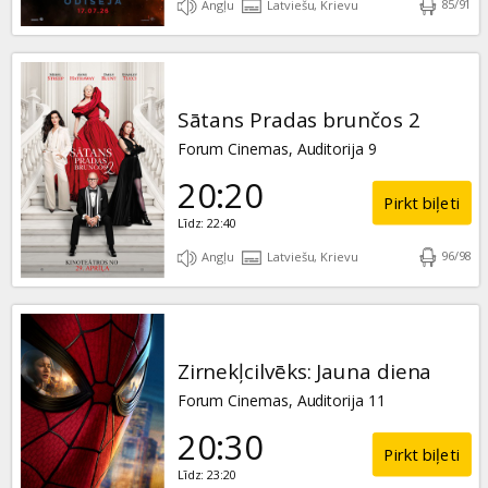
85
/
91
Angļu
Latviešu, Krievu
Sātans Pradas brunčos 2
Forum Cinemas, Auditorija 9
20:20
Pirkt biļeti
Līdz: 22:40
96
/
98
Angļu
Latviešu, Krievu
Zirnekļcilvēks: Jauna diena
Forum Cinemas, Auditorija 11
20:30
Pirkt biļeti
Līdz: 23:20