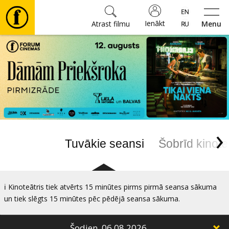
Ienākt
Atrast filmu
Menu
Filmas
🎵
Biļetes
›
Kultūra
Tuvākie seansi
Šobrīd kinote
Pasākumi
ℹ️ Kinoteātris tiek atvērts 15 minūtes pirms pirmā seansa sākuma
Ziņas
un tiek slēgts 15 minūtes pēc pēdējā seansa sākuma.