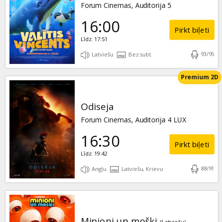
Forum Cinemas, Auditorija 5
16:00
Pirkt biļeti
Līdz: 17:51
93
/
95
Latviešu
Bez subt.
Premium 2D
Odiseja
Forum Cinemas, Auditorija 4 LUX
16:30
Pirkt biļeti
Līdz: 19:42
88
/
91
Angļu
Latviešu, Krievu
Minioni un mošķi