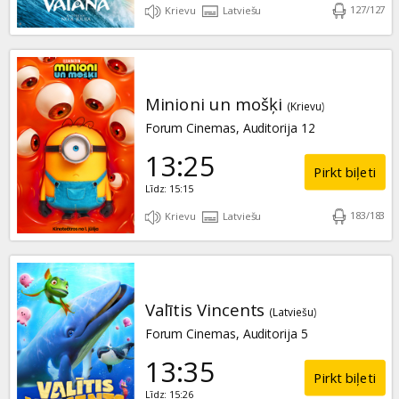
127
/
127
Krievu
Latviešu
Minioni un mošķi
(Krievu)
Forum Cinemas, Auditorija 12
13:25
Pirkt biļeti
Līdz: 15:15
183
/
183
Krievu
Latviešu
Valītis Vincents
(Latviešu)
Forum Cinemas, Auditorija 5
13:35
Pirkt biļeti
Līdz: 15:26