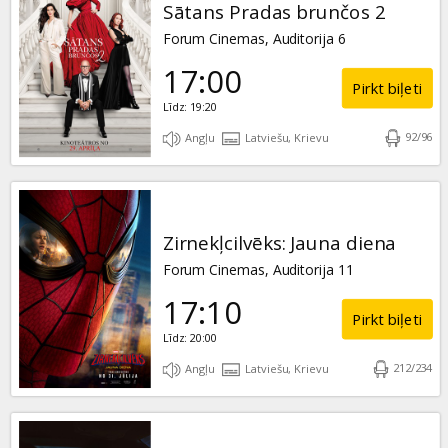
Sātans Pradas brunčos 2
Forum Cinemas, Auditorija 6
17:00
Pirkt biļeti
Līdz: 19:20
92
/
96
Angļu
Latviešu, Krievu
Zirnekļcilvēks: Jauna diena
Forum Cinemas, Auditorija 11
17:10
Pirkt biļeti
Līdz: 20:00
212
/
234
Angļu
Latviešu, Krievu