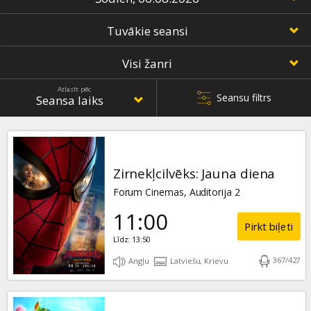
Dāvanu
kartes
Uzkodas
Atlasīt pēc
Seansu filtrs
B2B
Kino
Klubs
Zirnekļcilvēks: Jauna diena
Forum Cinemas, Auditorija 2
11:00
Pirkt biļeti
Līdz: 13:50
367
/
427
Angļu
Latviešu, Krievu