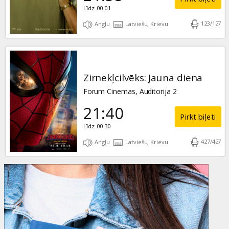
Līdz: 00:01
123
/
127
Angļu
Latviešu, Krievu
Zirnekļcilvēks: Jauna diena
Forum Cinemas, Auditorija 2
21:40
Pirkt biļeti
Līdz: 00:30
427
/
427
Angļu
Latviešu, Krievu