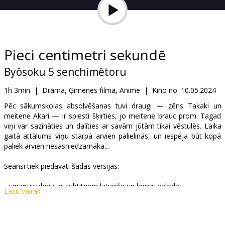
Dāvanu
kartes
Uzkodas
Pieci centimetri sekundē
Byôsoku 5 senchimêtoru
B2B
1h 3min
|
Drāma, Ģimenes filma, Anime
|
Kino no:
10.05.2024
Kino
Pēc sākumskolas absolvēšanas tuvi draugi — zēns Takaki un
meitene Akari — ir spiesti šķirties, jo meitene brauc prom. Tagad
Klubs
viņi var sazināties un dalīties ar savām jūtām tikai vēstulēs. Laika
gaitā attālums viņu starpā arvien palielinās, un iespēja būt kopā
paliek arvien nesasniedzamāka...
Seansi tiek piedāvāti šādās versijās:
- japāņu valodā ar subtitriem latviešu un krievu valodā;
Lasīt vairāk
- japāņu valodā ar subtitriem latviešu un angļu valodā.