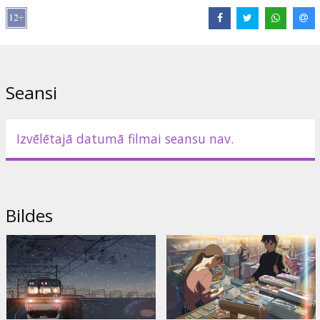
Izplatītājs:
Artgene OÜ
Režisors:
Makoto Shinkai
Saites:
IMDB
Seansi
Izvēlētajā datumā filmai seansu nav.
Bildes