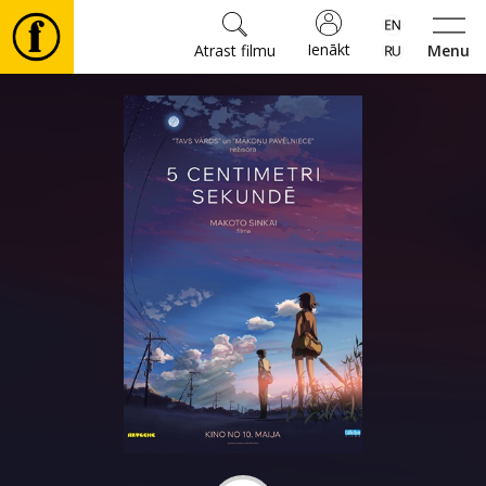
Ienākt
Atrast filmu
Menu
Filmas
🎵
Biļetes
Kultūra
Pasākumi
Ziņas