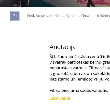
Dāvanu
kartes
Piedzīvojumi, Komēdija, Ģimenes filma
1h 56min
Uzkodas
B2B
Anotācija
Kino
Šī brīnumainā stāsta centrā ir 
Klubs
visvairāk pārdotākās bērnu grām
neparastais varonis. Filma vēsta
izgudrotājs, burvis un šokolād
pazīstamo un iemīļoto Viliju V
Filma pieejama šādās valodās:
Lasīt vairāk
- dublēta latviešu valodā;