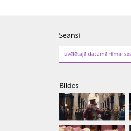
- dublēta krievu valodā ar subti
- oriģinālvalodā (angļu) ar subt
Seansi
Izvēlētajā datumā filmai se
Bildes