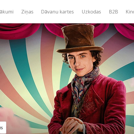
ākumi
Ziņas
Dāvanu kartes
Uzkodas
B2B
Kin
is