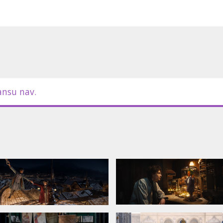
triem latviešu valodā;
itriem latviešu valodā.
ansu nav.