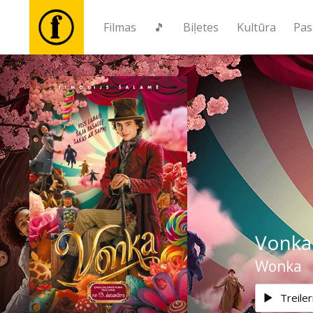
Filmas
🎵
Biļetes
Kultūra
Pas
Filmas
🎵
Biļetes
Kultūra
Vonka
Pasākumi
Wonka
Ziņas
Treiler