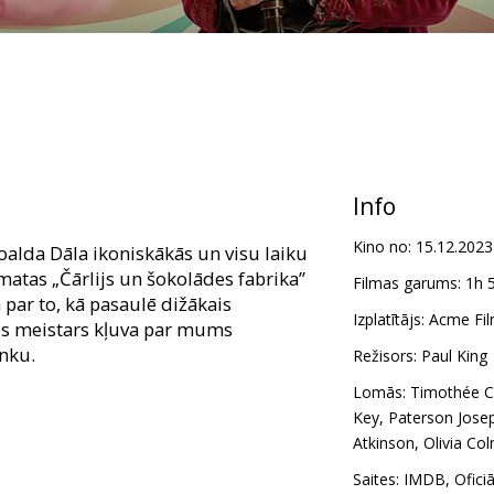
Info
Kino no:
15.12.2023
Roalda Dāla ikoniskākās un visu laiku
atas „Čārlijs un šokolādes fabrika”
Filmas garums:
1h 
 par to, kā pasaulē dižākais
Izplatītājs:
Acme Fil
es meistars kļuva par mums
onku.
Režisors:
Paul King
Lomās:
Timothée C
Key
,
Paterson Jose
Atkinson
,
Olivia Co
Saites:
IMDB
,
Ofici