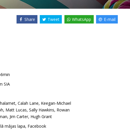
Share
Tweet
WhatsApp
E-mail
56min
m SIA
halamet
,
Calah Lane
,
Keegan-Michael
ph
,
Matt Lucas
,
Sally Hawkins
,
Rowan
lman
,
Jim Carter
,
Hugh Grant
ālā mājas lapa
,
Facebook