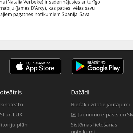
a (Natalia Verbeke) ir saderinājusies ar turīgo
abiju (James D'Arcy), kas patiesi vēlas savu
šajiem pagātnes notikumiem Spānijā. Savā
rmena nejauši sastop kādu svešinieku- aktieri no
a Bernal) un abos jauniešos dzimst kaisle vienam
4
oteātris
Dažādi
 kinoteātri
Biežāk uzdotie jautājumi
SI un LUX
✉️ Jaunumu e-pasts un S
itoriju plāni
Sistēmas lietošanas
noteikumi