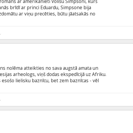
I romāns ar amerikānieti Volisu Simpsoni, kurš
anās brīdī ar princi Eduardu, Simpsone bija
 izdomātu ar viņu precēties, būtu jāatsakās no
ķēršlus viņu mīlestībai. Lomās: Abbie Cornish,
h Režisore: Madonna Filma angļu valodā ar
odā.
2
ins nolēma atteikties no sava augstā amata un
ijas arheologs, viņš dodas ekspedīcijā uz Afriku.
esošo lielisku baznīcu, bet zem baznīcas - vēl
vietu. Loms: Stellan Skarsgard, James D'arcy,
4