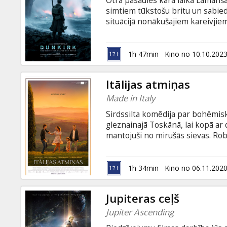
Otrā pasaules kara laikā Lamanša
Dāvanu
simtiem tūkstošu britu un sabiedr
kartes
situācijā nonākušajiem kareivjiem
tuvojas… Episkajā kara trillerī "
("Starp zvaigznēm", "Pirmsākums"
Uzkodas
aktieru ansamblis – Toms Hārdijs
1h 47min
Kino no 10.10.202
un citi. Filma angļu valodā ar sub
B2B
Itālijas atmiņas
Made in Italy
Kino
Sirdssilta komēdija par bohēmis
Klubs
gleznainajā Toskānā, lai kopā ar
mantojuši no mirušās sievas. R
kopā ar košiem vietējā ciemata i
atgādina zudušās atmiņas par lai
villu līdz tās iepriekšējai spozme
1h 34min
Kino no 06.11.202
Džeka savstarpējās attiecības. Fi
valodā.
Jupiteras ceļš
Jupiter Ascending