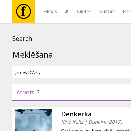
Filmas
🎵
Biļetes
Kultūra
Pas
Filmas
Search
🎵
Meklēšana
Biļetes
Kultūra
Atrasts: 7
Pasākumi
Denkerka
Ziņas
Kino Kults | Dunkirk (2017)