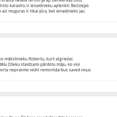
 krastā nelielā teritorijā ap Denkerkas ostu
oto karavīru ir ienaidnieku aplenkti. Bezizejas
 aiz muguras ir tikai jūra, bet ienaidnieks jau
Denkerka", ko veidojis režisors Kristofers Nolans
, triloģija "Tumšais bruņinieks"), piedalās spožs
, Marks Railenss, Kenets Branags, Kilians Mērfijs
3
titriem latviešu un krievu valodā.
ko mākslinieku Robertu, kurš atgriežas
 dēlu Džeku steidzami pārdotu māju, ko viņi
oberta neprasme veikt remontdarbus saved viņus
edzīvotājiem, savukārt Džekam mājas stāvoklis
mīgākiem laikiem kopā ar māti. Kopīgi atjaunojot
i, uzlabojas arī iepriekš atsvešinātās Roberta un
0
lma angļu valodā ar subtitriem latviešu un krievu