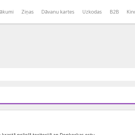
ākumi
Ziņas
Dāvanu kartes
Uzkodas
B2B
Kin