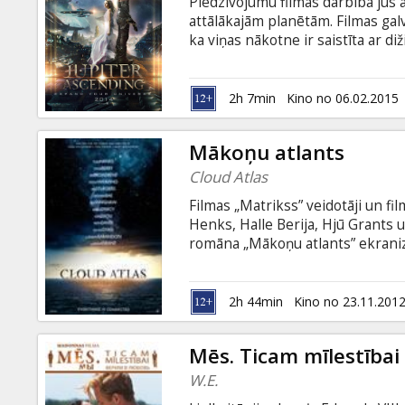
Piedzīvojumu filmas darbība jūs 
attālākajām planētām. Filmas galv
ka viņas nākotne ir saistīta ar d
nav tikusi tālāk par iztikas pelnī
izbijis starpplanētu kareivis Kei
Sastopot Keinu, viņa uzzina, ka vi
2h 7min
Kino no 06.02.2015
jākļūst par nākamo galaktikas tr
Mākoņu atlants
Cloud Atlas
Filmas „Matrikss” veidotāji un fi
Henks, Halle Berija, Hjū Grants u
romāna „Mākoņu atlants” ekranizā
labirintam: seši laikmeti, seši stās
Jauns notārs 19. gadsmitā ceļo a
spiests tirgot savu dvēseli un ķ
2h 44min
Kino no 23.11.201
Mēs. Ticam mīlestībai
W.E.