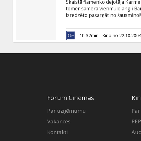
Skaistā flamenko dejotāja Karmen
tomēr samērā vienmuļo angli Barn
izredzēto pasargāt no šausmino
vecmeitu ballītē pirms kāzām Ka
Brazīlijas vārdā Kīts (Gael Garci
pret otru.
1h 32min
Kino no 22.10.200
Forum Cinemas
Kin
Par uzņēmumu
Par
Vakances
PEP
Kontakti
Aud