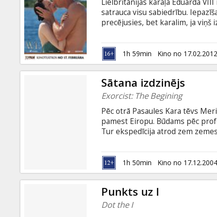
Lielbritānijas karaļa Eduarda VII
satrauca visu sabiedrību. Iepazīš
precējusies, bet karalim, ja viņš
troņa. Taču arī tas nespēja likt š
James D'Arcy, Andrea Riseboroug
subtitriem latviešu un krievu val
1h 59min
Kino no 17.02.201
Sātana izdzinējs
Exorcist: The Begining
Pēc otrā Pasaules Kara tēvs Mer
pamest Eiropu. Būdams pēc profes
Tur ekspedīcija atrod zem zemes 
senākas kapenes - dēmona dzives 
Izabella Scorupco
1h 50min
Kino no 17.12.200
Punkts uz I
Dot the I