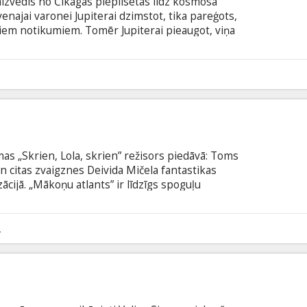
aizvedīs no Čikāgas piepilsētas līdz kosmosa
enajai varonei Jupiterai dzimstot, tika pareģots,
ižiem notikumiem. Tomēr Jupiterai pieaugot, viņa
šanu, tīrot svešinieku mājas. Viss mainās brīdī, kad
ns izglābj Jupiteru no slepkavu uzbrukuma.
ņas ģenētiskais kods paredz, ka Juipiterai ir
oņa mantinieci.
lmas „Skrien, Lola, skrien” režisors piedāvā: Toms
n citas zvaigznes Deivida Mičela fantastikas
cijā. „Mākoņu atlants” ir līdzīgs spoguļu
ti un varoņi, kuru gaitas savijas laikā un telpā...
r kuģi uz Sanfrancisko, un komponists, kas ir
ermeni Eiropā laikā starp diviem pasaules kariem.
2