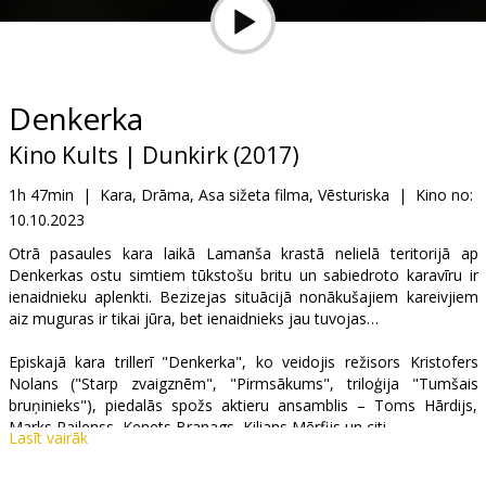
Dāvanu
kartes
Uzkodas
Denkerka
Kino Kults | Dunkirk (2017)
B2B
1h 47min
|
Kara, Drāma, Asa sižeta filma, Vēsturiska
|
Kino no:
10.10.2023
Kino
Klubs
Otrā pasaules kara laikā Lamanša krastā nelielā teritorijā ap
Denkerkas ostu simtiem tūkstošu britu un sabiedroto karavīru ir
ienaidnieku aplenkti. Bezizejas situācijā nonākušajiem kareivjiem
aiz muguras ir tikai jūra, bet ienaidnieks jau tuvojas…
Episkajā kara trillerī "Denkerka", ko veidojis režisors Kristofers
Nolans ("Starp zvaigznēm", "Pirmsākums", triloģija "Tumšais
bruņinieks"), piedalās spožs aktieru ansamblis – Toms Hārdijs,
Marks Railenss, Kenets Branags, Kilians Mērfijs un citi.
Lasīt vairāk
Filma angļu valodā ar subtitriem latviešu un krievu valodā.