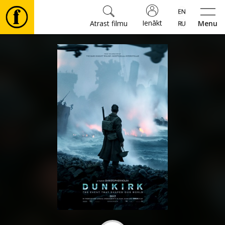
Ienākt
Atrast filmu
Menu
Filmas
🎵
Biļetes
Kultūra
Pasākumi
Ziņas