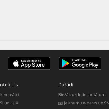
oteātris
Dažādi
 kinoteātri
Biežāk uzdotie jautājumi
SI un LUX
✉️ Jaunumu e-pasts un S