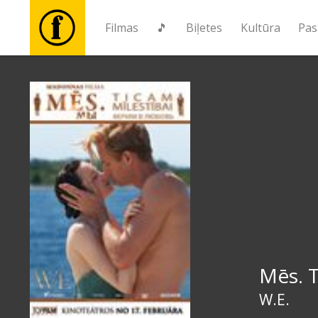
Filmas
🎵
Biļetes
Kultūra
Pas
Filmas
🎵
Biļetes
Kultūra
Pasākumi
Mēs. T
Ziņas
W.E.