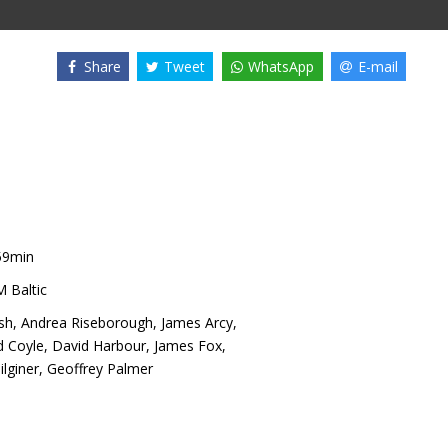
Share
Tweet
WhatsApp
E-mail
59min
 Baltic
sh
,
Andrea Riseborough
,
James Arcy
,
d Coyle
,
David Harbour
,
James Fox
,
ilginer
,
Geoffrey Palmer