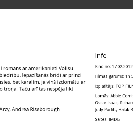
Info
Kino no:
17.02.2012
III romāns ar amerikānieti Volisu
iedrību. Iepazīšanās brīdī ar princi
Filmas garums:
1h 
ies, bet karalim, ja viņš izdomātu ar
Izplatītājs:
TOP FILM
o troņa. Taču arī tas nespēja likt
Lomās:
Abbie Corni
Oscar Isaac
,
Richar
'Arcy, Andrea Riseborough
Judy Parfitt
,
Haluk B
Saites:
IMDB