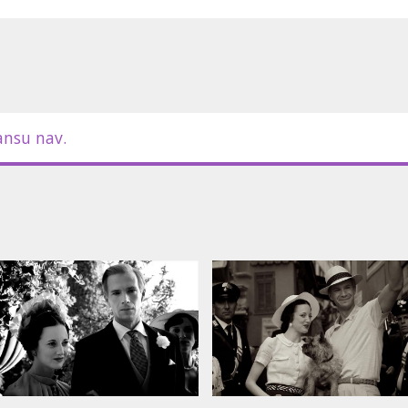
m latviešu un krievu valodā.
ansu nav.