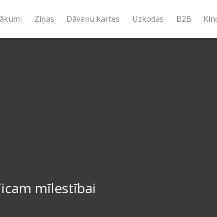
ākumi
Ziņas
Dāvanu kartes
Uzkodas
B2B
Kin
icam mīlestībai