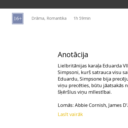
Dāvanu
kartes
Drāma, Romantika
1h 59min
Uzkodas
B2B
Anotācija
Kino
Lielbritānijas karaļa Eduarda V
Klubs
Simpsoni, kurš satrauca visu sab
Eduardu, Simpsone bija precējus
viņu precēties, būtu jāatsakās n
šķēršlus viņu mīlestībai.
Lomās: Abbie Cornish, James D
Lasīt vairāk
Režisore: Madonna