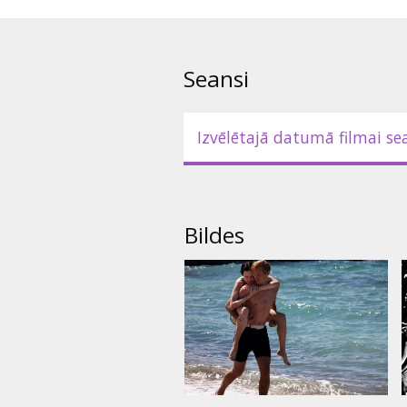
Filma angļu valodā ar subtitrie
Seansi
Izvēlētajā datumā filmai se
Bildes