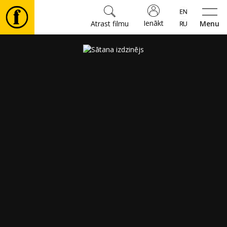
Ienākt
Atrast filmu
Menu
Filmas
🎵
Biļetes
Kultūra
Pasākumi
Ziņas