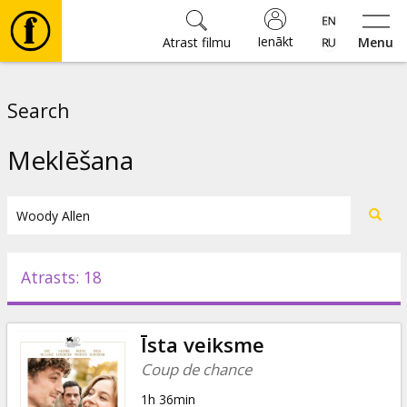
Ienākt
Atrast filmu
Menu
Filmas
Search
🎵
Meklēšana
Biļetes
Kultūra
Atrasts: 18
Pasākumi
Īsta veiksme
Ziņas
Coup de chance
1h 36min