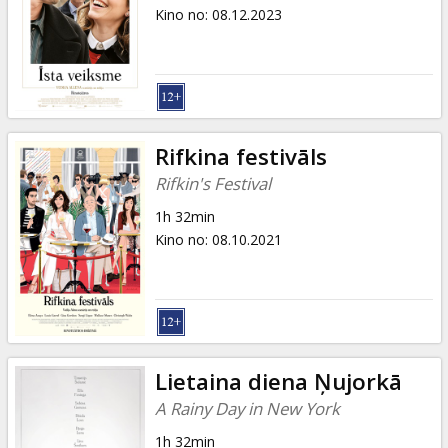
Dāvanu
Kino no
:
08.12.2023
kartes
Uzkodas
B2B
Rifkina festivāls
Rifkin's Festival
Kino
1h 32min
Klubs
Kino no
:
08.10.2021
Lietaina diena Ņujorkā
A Rainy Day in New York
1h 32min