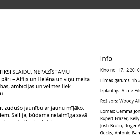
Info
Kino no:
17.12.2010
ATIKSI SLAIDU, NEPAZĪSTAMU
 pāri – Alfijs un Helēna un viņu meita
Filmas garums:
1h 
lības, ambīcijas un vēlmes liek
Izplatītājs:
Acme Fil
...
Režisors:
Woody Al
ūt zudušo jaunību ar jaunu mīļāko,
Lomās:
Gemma Jon
iem. Sallija, būdama nelaimīga savā
Rupert Frazer
,
Kelly
kslas galerijas īpašnieku un savu
Josh Brolin
,
Roger A
 rakstnieks Rojs kļūst kā apmāts pēc
Gecks
,
Antonio Ban