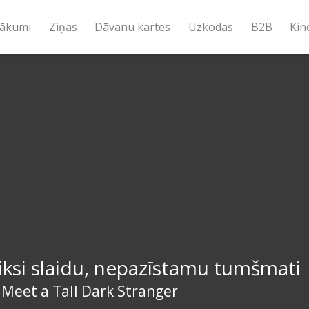
ākumi
Ziņas
Dāvanu kartes
Uzkodas
B2B
Kin
iksi slaidu, nepazīstamu tumšmati
 Meet a Tall Dark Stranger