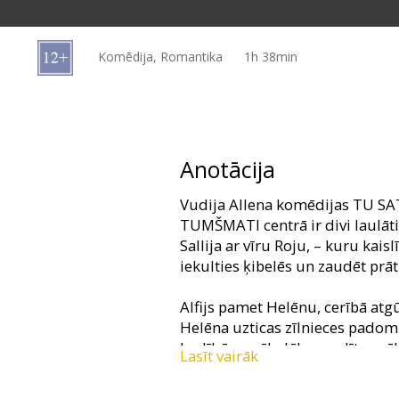
Dāvanu
kartes
Komēdija, Romantika
1h 38min
Uzkodas
B2B
Anotācija
Kino
Vudija Allena komēdijas TU S
Klubs
TUMŠMATI centrā ir divi laulāti
Sallija ar vīru Roju, – kuru kais
iekulties ķibelēs un zaudēt prātu
Alfijs pamet Helēnu, cerībā atg
Helēna uzticas zīlnieces padom
laulībā, uzsāk dēku ar glīto mā
Lasīt vairāk
bosu Gregu. Savukārt viņas vīrs
noslēpumainās kaimiņienes...