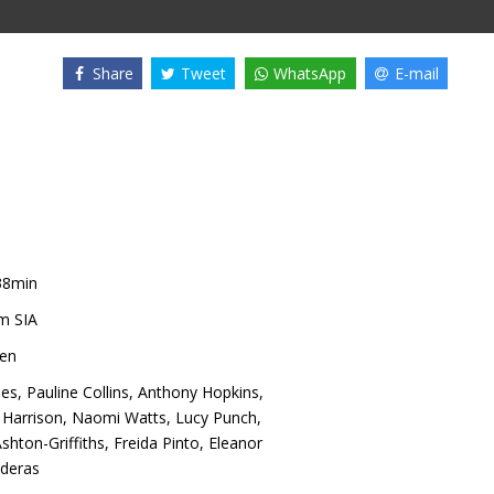
Share
Tweet
WhatsApp
E-mail
38min
m SIA
len
es
,
Pauline Collins
,
Anthony Hopkins
,
 Harrison
,
Naomi Watts
,
Lucy Punch
,
shton-Griffiths
,
Freida Pinto
,
Eleanor
deras