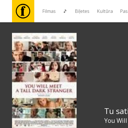
Filmas
🎵
Biļetes
Kultūra
Pas
Filmas
🎵
Biļetes
Kultūra
Pasākumi
Tu sat
Ziņas
You Will