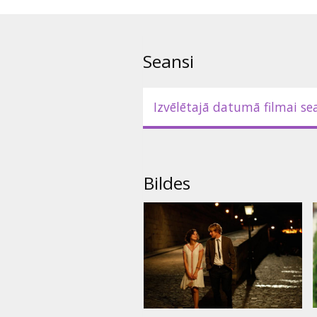
Filma "Pusnakts Parīzē" no šā g
programmas iekļauta ACME Fil
Seansi
Lomās: Owen Wilson, Rachel Mc
Marion Cotillard, Adrien Brody,
Izvēlētajā datumā filmai se
Režisors: Woody Allen
Filma angļu valodā ar subtitrie
Bildes