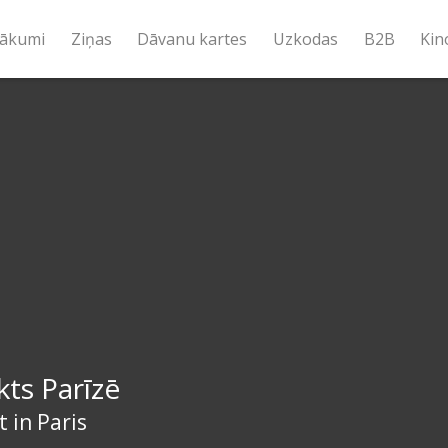
ākumi
Ziņas
Dāvanu kartes
Uzkodas
B2B
Kin
ts Parīzē
 in Paris