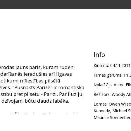
Info
Kino no:
04.11.2011
ierodas jauns pāris, kuram rudenī
darīšanās ieradušies arī līgavas
Filmas garums:
1h 
 notikumi mīlestības pilsētā
Izplatītājs:
Acme Fil
zīves. "Pusnakts Parīzē" ir romantiska
ību pret pilsētu - Parīzi. Par ilūziju,
Režisors:
Woody Al
ko dzīvojam, būtu daudz labāka.
Lomās:
Owen Wils
Kennedy
,
Michael 
aunajā filmā galvenās lomas atveido
Maurice Sonnenber
, Mariona Kotijāra, kā arī Francijas