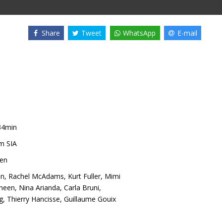
Share
Tweet
WhatsApp
E-mail
34min
m SIA
len
on
,
Rachel McAdams
,
Kurt Fuller
,
Mimi
Sheen
,
Nina Arianda
,
Carla Bruni
,
g
,
Thierry Hancisse
,
Guillaume Gouix