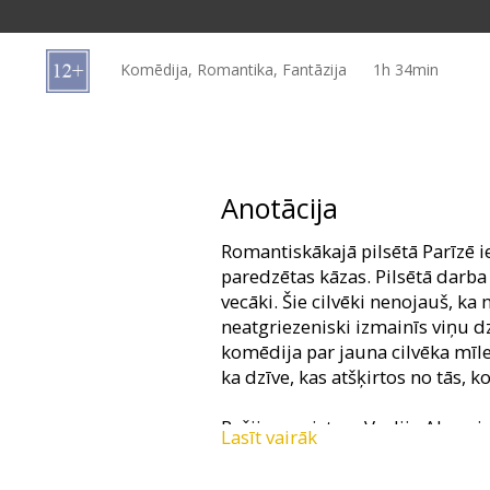
Dāvanu
kartes
Komēdija, Romantika, Fantāzija
1h 34min
Uzkodas
B2B
Anotācija
Kino
Romantiskākajā pilsētā Parīzē 
Klubs
paredzētas kāzas. Pilsētā darba 
vecāki. Šie cilvēki nenojauš, ka
neatgriezeniski izmainīs viņu d
komēdija par jauna cilvēka mīlest
ka dzīve, kas atšķirtos no tās, 
Režijas meistara Vudija Alena j
Lasīt vairāk
Ovens Vilsons, Rečela Makadamsa
pirmā lēdija Karla Bruni.