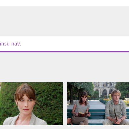
ada kinofestivāla "Arsenāls"
m kolekcijā SMART.
Adams, Kathy Bates, Michael Sheen,
 Carla Bruni
ansu nav.
m latviešu un krievu valodā.