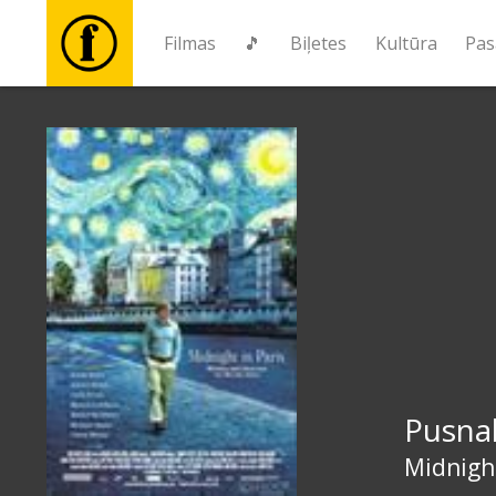
Filmas
🎵
Biļetes
Kultūra
Pas
Filmas
🎵
Biļetes
Kultūra
Pasākumi
Pusnak
Ziņas
Midnight