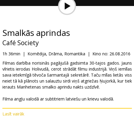
Dāvanu
kartes
Uzkodas
Smalkās aprindas
Café Society
B2B
1h 36min
|
Komēdija, Drāma, Romantika
|
Kino no:
26.08.2016
Kino
Filmas darbība norisinās pagājušā gadsimta 30-tajos gados. Jauns
vīrietis ierodas Holivudā, cerot strādāt filmu industrijā. Viņš iemīlas
Klubs
sava ietekmīgā tēvoča šarmantajā sekretārē. Taču mīlas lietās viss
neiet tā kā plānots un salauztu sirdi viņš atgriežas Ņujorkā, kur tiek
ierauts Manhetenas smalko aprindu nakts uzdzīvē.
Filma angļu valodā ar subtitriem latviešu un krievu valodā.
Lasīt vairāk
Izplatītājs:
Acme Film SIA
Režisors:
Woody Allen
Lomās:
Jesse Eisenberg
,
Kristen Stewart
,
Blake Lively
,
Corey Stoll
,