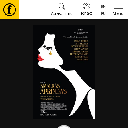
Ienākt
Atrast filmu
Menu
Filmas
🎵
Biļetes
Kultūra
Pasākumi
Ziņas