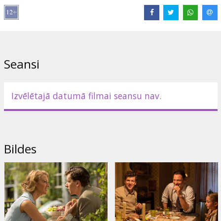
Steve Carell
,
Parker Posey
,
Jeannie Berlin
,
Ken Stott
Saites:
IMDB
,
Oficiālā mājas lapa
,
Facebook
Seansi
Izvēlētajā datumā filmai seansu nav.
Bildes