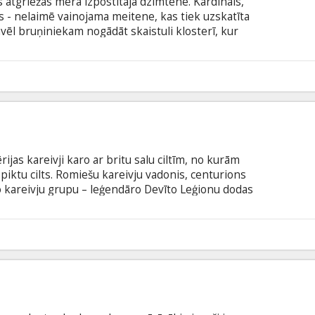
atgriežas mēra izpostītajā dzimtenē. Kardināls,
ts - nelaimē vainojama meitene, kas tiek uzskatīta
vēl bruņiniekam nogādāt skaistuli klosterī, kur
 atbrīvotu zemi no mēra lāsta. Nežēlīgajos krusta
eks piekrīt, bet ar vienu noteikumu – meitene
snīgi jātiesā. Bēnems jūt līdzi meitenei, bet viņu
1
 burvestību varā.
jas kareivji karo ar britu salu ciltīm, no kurām
piktu cilts. Romiešu kareivju vadonis, centurions
o kareivju grupu – leģendāro Devīto Leģionu dodas
ta glābtu savu ģenerāli. Centuriona vadītā misija
par izdzīvošanu, jo viņam pretī stājas skaistā, taču
r saviem pulkiem. Galvenajās lomās BĒDĪGI
0
s Fasbenders un „Bonda meitene” Olga