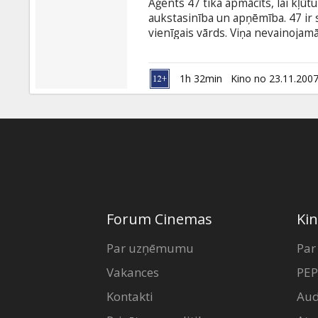
Aģents 47 tika apmācīts, lai kļūtu
aukstasinība un apņēmība. 47 ir sk
vienīgais vārds. Viņa nevainojam
intrigu rezultātā, 47 pats kļūst 
specdienesti uzsāk Aģenta 47 vaj
noskaidrot, kurš un kādu motīvu v
1h 32min
Kino no 23.11.200
Forum Cinemas
Kin
Par uzņēmumu
Par
Vakances
PEP
Kontakti
Aud