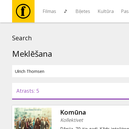
Filmas
🎵
Biļetes
Kultūra
Pas
Filmas
Search
🎵
Meklēšana
Biļetes
Kultūra
Atrasts: 5
Pasākumi
Komūna
Ziņas
Kollektivet