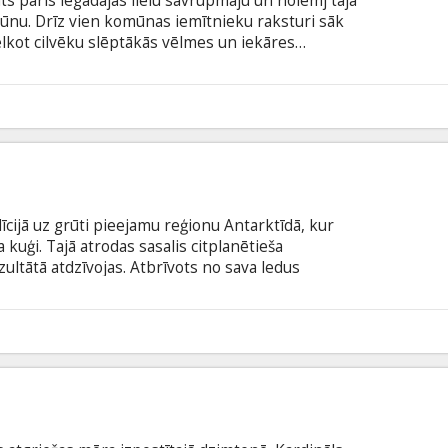
nts pāris iegādājas lielu savrupmāju un nolemj tajā
nu. Drīz vien komūnas iemītnieku raksturi sāk
velkot cilvēku slēptākās vēlmes un iekāres…
s" ("The Hunt"), "Svinības" ("Celebration") un
From the Madding Crowd") režisors un viens no
edrotajiem Tomass Vinterbergs piedāvā savu jauno
6
lāci Berlīnes kino festivālā! Filma dāņu valodā ar
odā.
cijā uz grūti pieejamu reģionu Antarktīdā, kur
 kuģi. Tajā atrodas sasalis citplanētieša
ltātā atdzīvojas. Atbrīvots no sava ledus
galināt zinātniekus vienu pēc otra. Visu sarežģī
pēju pieņemt jebkura cilvēka veidolu.
1