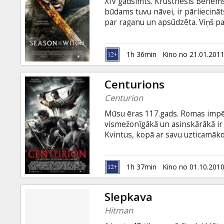
XIV gadsimts. Krustnesis Bēnems 
būdams tuvu nāvei, ir pārliecinā
par raganu un apsūdzēta. Viņš pa
mūki veiks nāvessoda rituālu, lai
karos ticību zaudējušais bruņini
pirms sadedzināšanas uz sārta tai
1h 36min
Kino no 21.01.201
māc šaubas, vai viņš nav raganas
Centurions
Centurion
Mūsu ēras 117.gads. Romas impēri
vismežonīgākā un asinskārākā ir 
Kvintus, kopā ar savu uzticamāk
ienaidnieka aizmugurē, lai no gūs
ik uz soļa izvēršas izmisīgā cīņā 
nežēlīgā piktu karotāja Etaina a
1h 37min
Kino no 01.10.201
SLAVENO MĒRGĻU zvaigzne Maikl
Kuriļenko.
Slepkava
Hitman