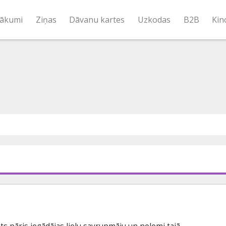
ākumi
Ziņas
Dāvanu kartes
Uzkodas
B2B
Kin