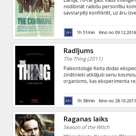
Dānija, 70-tie gadi. Kāds inteliģe
Dāvanu
nodibināt radošu personību komū
kartes
savstarpēji konfliktēt, uz āru iz
Skatītāju iecienīto filmu "Medība
"Tālu no trokšņainā pūļa" ("Far 
Uzkodas
Larsa Fon Trīra tuvākajiam sabi
1h 51min
Kino no 09.12.201
filmu, kura jau saņēmusi Sudraba 
subtitriem latviešu un krievu val
B2B
Radījums
The Thing (2011)
Kino
Paleontoloģe Keita dodas ekspedī
Klubs
zinātnieki atklājuši senu kosmosa
organisms, kas eksperimenta rezu
cietuma, radījums sāk vajāt un no
tas, ka radījums ir apveltīts ar s
1h 38min
Kino no 28.10.201
Raganas laiks
Season of the Witch