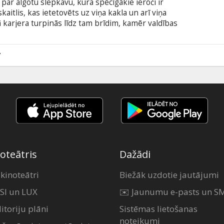
 par algotu slepkavu, kura spēcīgākie ieroči ir
aitlis, kas ietetovēts uz viņa kakla un arī viņa
ā karjera turpinās līdz tam brīdim, kamēr valdības
par galveno mērķi. Interpols un krievu
āšanu pa visu Eiropu, kamēr vajātais mēģina
adīts ir viņu nodevis.
7
oteātris
Dažādi
 kinoteātri
Biežāk uzdotie jautājumi
SI un LUX
✉️ Jaunumu e-pasts un S
itoriju plāni
Sistēmas lietošanas
noteikumi