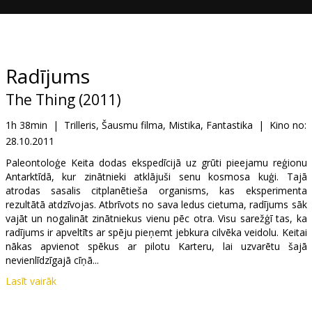
Dāvanu
kartes
Uzkodas
Radījums
The Thing (2011)
B2B
1h 38min
|
Trilleris, Šausmu filma, Mistika, Fantastika
|
Kino no:
28.10.2011
Kino
Klubs
Paleontoloģe Keita dodas ekspedīcijā uz grūti pieejamu reģionu
Antarktīdā, kur zinātnieki atklājuši senu kosmosa kuģi. Tajā
atrodas sasalis citplanētieša organisms, kas eksperimenta
rezultātā atdzīvojas. Atbrīvots no sava ledus cietuma, radījums sāk
vajāt un nogalināt zinātniekus vienu pēc otra. Visu sarežģī tas, ka
radījums ir apveltīts ar spēju pieņemt jebkura cilvēka veidolu. Keitai
nākas apvienot spēkus ar pilotu Karteru, lai uzvarētu šajā
nevienlīdzīgajā cīņā...
Lasīt vairāk
2011. gada šausmu trilleris „Radījums” ir žanra klasikas, 1982. gadā
tapušās Džona Karpentera šausmu filmas „The Thing” prīkvels.