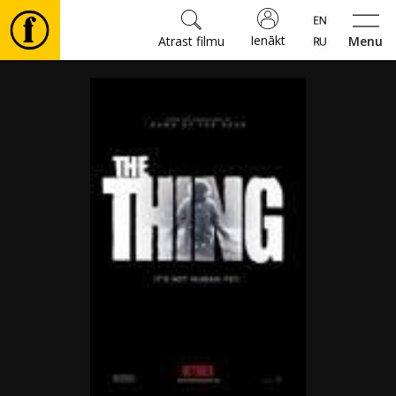
Ienākt
Atrast filmu
Menu
Filmas
🎵
Biļetes
Kultūra
Pasākumi
Ziņas