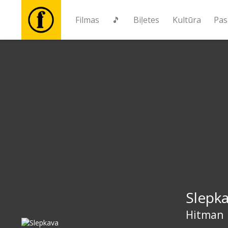
Filmas
🎵
Biļetes
Kultūra
Pas
Filmas
🎵
Biļetes
Kultūra
Pasākumi
Slepk
Ziņas
Hitman