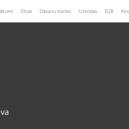
ākumi
Ziņas
Dāvanu kartes
Uzkodas
B2B
Kin
ava