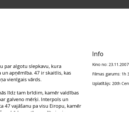
Info
Kino no:
23.11.2007
tu par algotu slepkavu, kura
a un apņēmība. 47 ir skaitlis, kas
Filmas garums:
1h 
iņa vienīgais vārds.
Izplatītājs:
20th Cent
nās līdz tam brīdim, kamēr valdības
 par galveno mērķi. Interpols un
ta 47 vajāšanu pa visu Eiropu, kamēr
š un kādu motīvu vadīts ir viņu
 grūtāks no brīža, kad viņš sastop
 kontaktēšanās ar kuru, atmodina