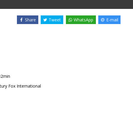
Share
Tweet
WhatsApp
E-mail
32min
ury Fox International