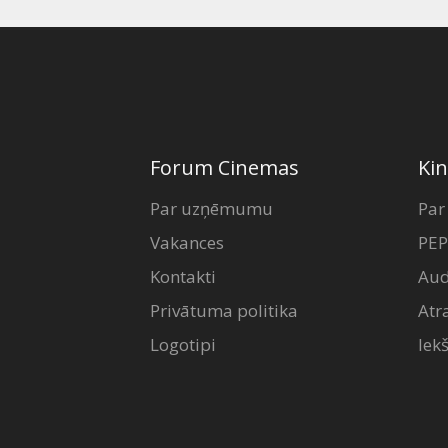
Forum Cinemas
Kin
Par uzņēmumu
Par
Vakances
PEP
Kontakti
Aud
Privātuma politika
Atr
Logotipi
Iek