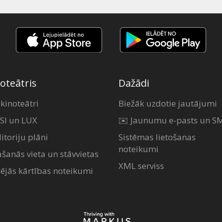
oteātris
Dažādi
 kinoteātri
Biežāk uzdotie jautājumi
SI un LUX
✉️ Jaunumu e-pasts un S
itoriju plāni
Sistēmas lietošanas
noteikumi
ašanās vieta un stāvvietas
XML serviss
šējās kārtības noteikumi