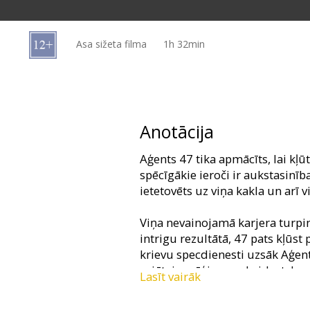
Dāvanu
kartes
Asa sižeta filma
1h 32min
Uzkodas
B2B
Anotācija
Kino
Aģents 47 tika apmācīts, lai kļū
Klubs
spēcīgākie ieroči ir aukstasinīb
ietetovēts uz viņa kakla un arī v
Viņa nevainojamā karjera turpi
intrigu rezultātā, 47 pats kļūst
krievu specdienesti uzsāk Aģen
vajātais mēģina noskaidrot, kur
Lasīt vairāk
nodevis. Aģenta uzvedums kļūst
austrumeiropas skaistuli Niku,