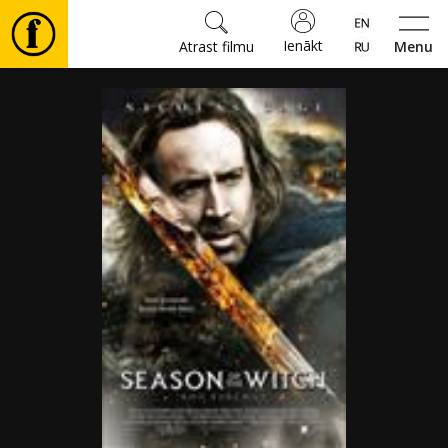
Ienākt
Atrast filmu
Menu
Filmas
🎵
Biļetes
Kultūra
Pasākumi
Ziņas