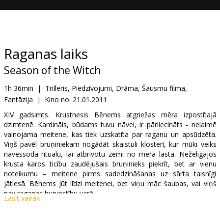
Dāvanu
kartes
Uzkodas
Raganas laiks
Season of the Witch
B2B
1h 36min
|
Trilleris, Piedzīvojumi, Drāma, Šausmu filma,
Fantāzija
|
Kino no:
21.01.2011
Kino
Klubs
XIV gadsimts. Krustnesis Bēnems atgriežas mēra izpostītajā
dzimtenē. Kardināls, būdams tuvu nāvei, ir pārliecināts - nelaimē
vainojama meitene, kas tiek uzskatīta par raganu un apsūdzēta.
Viņš pavēl bruņiniekam nogādāt skaistuli klosterī, kur mūki veiks
nāvessoda rituālu, lai atbrīvotu zemi no mēra lāsta. Nežēlīgajos
krusta karos ticību zaudējušais bruņinieks piekrīt, bet ar vienu
noteikumu – meitene pirms sadedzināšanas uz sārta taisnīgi
jātiesā. Bēnems jūt līdzi meitenei, bet viņu māc šaubas, vai viņš
nav raganas burvestību varā.
Lasīt vairāk
Lomās: Nicolas Cage, Ron Perlman, Claire Foy, Christopher Lee